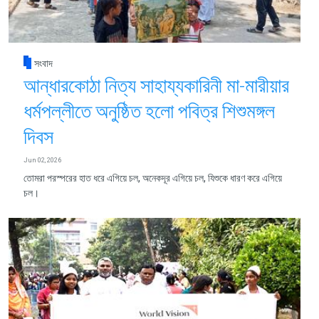
সংবাদ
আন্ধারকোঠা নিত্য সাহায্যকারিনী মা-মারীয়ার
ধর্মপল্লীতে অনুষ্ঠিত হলো পবিত্র শিশুমঙ্গল
দিবস
Jun 02, 2026
তোমরা পরস্পরের হাত ধরে এগিয়ে চল, অনেকদূর এগিয়ে চল, যিশুকে ধারণ করে এগিয়ে
চল।