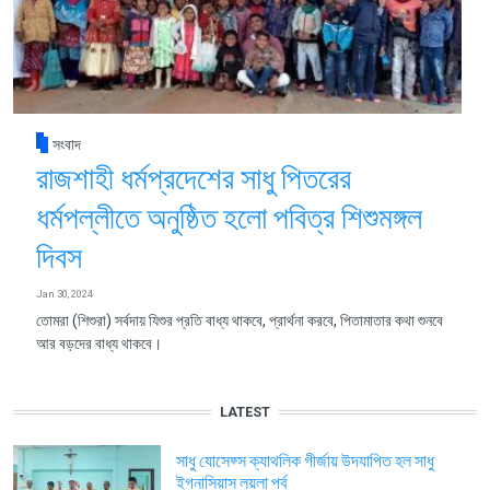
সংবাদ
রাজশাহী ধর্মপ্রদেশের সাধু পিতরের
ধর্মপল্লীতে অনুষ্ঠিত হলো পবিত্র শিশুমঙ্গল
দিবস
Jan 30, 2024
তোমরা (শিশুরা) সর্বদায় যিশুর প্রতি বাধ্য থাকবে, প্রার্থনা করবে, পিতামাতার কথা শুনবে
আর বড়দের বাধ্য থাকবে।
LATEST
সাধু যোসেফ্স ক্যাথলিক গীর্জায় উদযাপিত হল সাধু
ইগ্নাসিয়াস লয়লা পর্ব