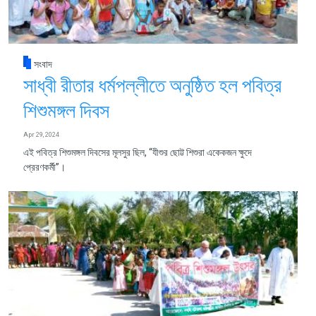
সংবাদ
সাধ্বী রীতার ধর্মপল্লীতে অনুষ্ঠিত হল পবিত্র
শিশুমঙ্গল দিবস
Apr 29, 2024
এই পবিত্র শিশুমঙ্গল দিবসের মূলসুর ছিল, “যীশুর ছোট্ট শিশুরা একেকজন ক্ষুদে
প্রেরণকর্মী”।