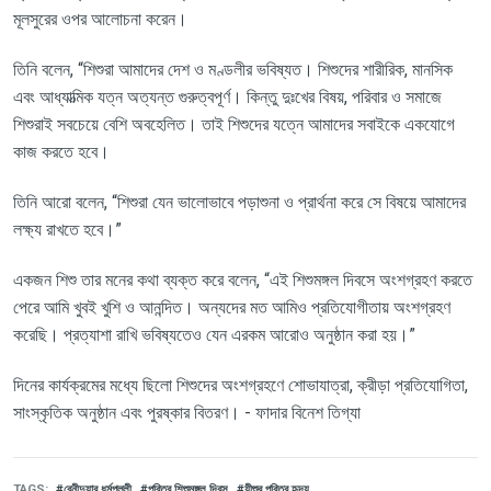
মূলসুরের
ওপর
আলোচনা
করেন।
তিনি
বলেন
, “
শিশুরা
আমাদের
দেশ
ও
মণ্ডলীর
ভবিষ্যত।
শিশুদের
শারীরিক
,
মানসিক
এবং
আধ্যাত্মিক
যত্ন
অত্যন্ত
গুরুত্বপূর্ণ।
কিন্তু
দুঃখের
বিষয়
,
পরিবার
ও
সমাজে
শিশুরাই
সবচেয়ে
বেশি
অবহেলিত।
তাই
শিশুদের
যত্নে
আমাদের
সবাইকে
একযোগে
কাজ
করতে
হবে।
তিনি
আরো
বলেন
, “
শিশুরা
যেন
ভালোভাবে
পড়াশুনা
ও
প্রার্থনা
করে
সে
বিষয়ে
আমাদের
লক্ষ্য
রাখতে
হবে।
”
একজন
শিশু
তার
মনের
কথা
ব্যক্ত
করে
বলেন
, “
এই
শিশুমঙ্গল
দিবসে
অংশগ্রহণ
করতে
পেরে
আমি
খুবই
খুশি
ও
আনন্দিত।
অন্যদের
মত
আমিও
প্রতিযোগীতায়
অংশগ্রহণ
করেছি।
প্রত্যাশা
রাখি
ভবিষ্যতেও
যেন
এরকম
আরোও
অনুষ্ঠান
করা
হয়।
”
দিনের
কার্যক্রমের
মধ্যে
ছিলো
শিশুদের
অংশগ্রহণে
শোভাযাত্রা
,
ক্রীড়া
প্রতিযোগিতা
,
সাংস্কৃতিক
অনুষ্ঠান
এবং
পুরষ্কার
বিতরণ।
-
ফাদার
বিনেশ
তিগ্যা
TAGS
বেনীদুয়ার ধর্মপল্লী
পবিত্র শিশুমঙ্গল দিবস
যীশুর পবিত্র হৃদয়