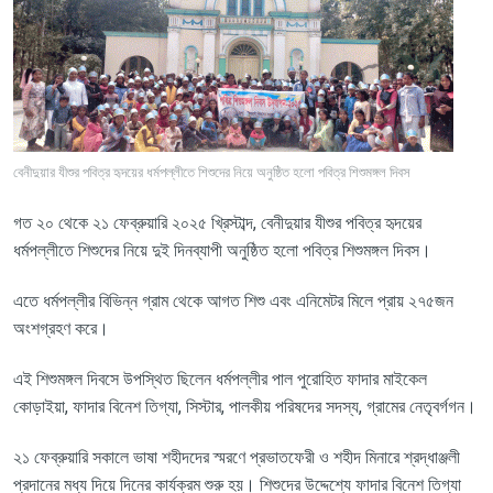
বেনীদুয়ার যীশুর পবিত্র হৃদয়ের ধর্মপল্লীতে শিশুদের নিয়ে অনুষ্ঠিত হলো পবিত্র শিশুমঙ্গল দিবস
গত
২০
থেকে
২১
ফেব্রুয়ারি
২০২৫
খ্রিস্টাব্দ
,
বেনীদুয়ার
যীশুর
পবিত্র
হৃদয়ের
ধর্মপল্লীতে
শিশুদের
নিয়ে
দুই
দিনব্যাপী
অনুষ্ঠিত
হলো
পবিত্র
শিশুমঙ্গল
দিবস।
এতে
ধর্মপল্লীর
বিভিন্ন
গ্রাম
থেকে
আগত
শিশু
এবং
এনিমেটর
মিলে
প্রায়
২৭৫জন
অংশগ্রহণ
করে।
এই
শিশুমঙ্গল
দিবসে
উপস্থিত
ছিলেন
ধর্মপল্লীর
পাল
পুরোহিত
ফাদার
মাইকেল
কোড়াইয়া
,
ফাদার
বিনেশ
তিগ্যা
,
সিস্টার
,
পালকীয়
পরিষদের
সদস্য
,
গ্রামের
নেতৃবর্গগন।
২১
ফেব্রুয়ারি
সকালে
ভাষা
শহীদদের
স্মরণে
প্রভাতফেরী
ও
শহীদ
মিনারে
শ্রদ্ধাঞ্জলী
প্রদানের
মধ্য
দিয়ে
দিনের
কার্যক্রম
শুরু
হয়।
শিশুদের
উদ্দেশ্যে
ফাদার
বিনেশ
তিগ্যা