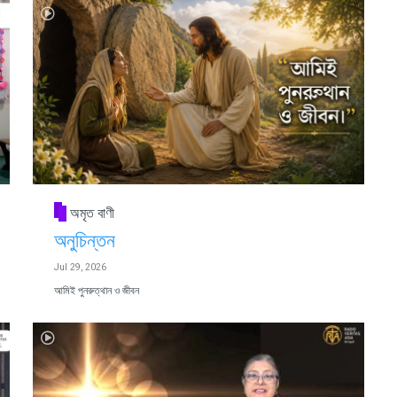
অমৃত বাণী
অনুচিন্তন
Jul 29, 2026
আমিই পুনরুত্থান ও জীবন