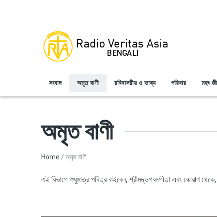
Skip to main content
সংবাদ
অমৃত বাণী
রবিবাসরীয় ও ভাষ্য
পরিবার
মহৎ জ
অমৃত বাণী
Breadcrumb
Home
অমৃত বাণী
এই বিভাগে শুধুমাত্র পবিত্র বাইবেল, শ্রীমদ্ভগবদগীতা এবং কোরাণ থেকে, 