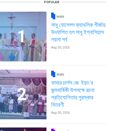
POPULAR
সংবাদ
সাধু যোসেফ্স ক্যাথলিক গীর্জায়
উদযাপিত হল সাধু ইগ্নাসিয়াস
লয়লা পর্ব
Aug 05, 2026
সংবাদ
ফাদার চার্লস জে. ইয়াং’র
জন্মবার্ষিকী উপলক্ষে রচনা
প্রতিযোগিতার পুরস্কার
বিতরণী
Aug 05, 2026