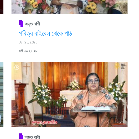
অমৃত বাণী
পবিত্র বাইবেল থেকে পাঠ
Jul 25, 2026
মথি ২০:২০-২৮
অমৃত বাণী