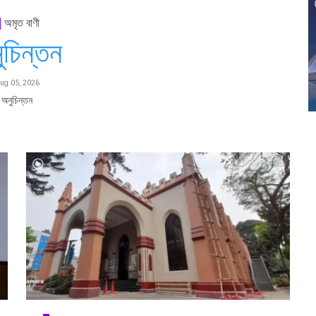
অমৃত বাণী
ুচিন্তন
ug 05, 2026
অনুচিন্তন