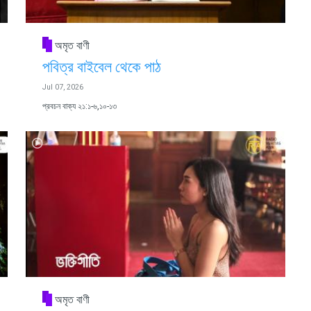
অমৃত বাণী
পবিত্র বাইবেল থেকে পাঠ
Jul 07, 2026
প্রবচন বাক্য ২১:১-৬,১০-১৩
অমৃত বাণী