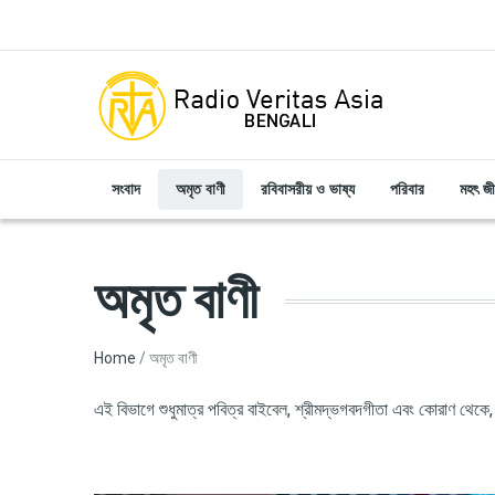
Skip to main content
সংবাদ
অমৃত বাণী
রবিবাসরীয় ও ভাষ্য
পরিবার
মহৎ জ
অমৃত বাণী
Breadcrumb
Home
অমৃত বাণী
এই বিভাগে শুধুমাত্র পবিত্র বাইবেল, শ্রীমদ্ভগবদগীতা এবং কোরাণ থেকে, 