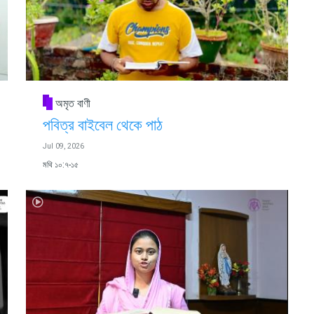
অমৃত বাণী
পবিত্র বাইবেল থেকে পাঠ
Jul 09, 2026
মথি ১০:৭-১৫