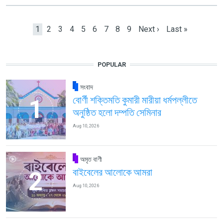
Pagination
Current page
Page
Page
Page
Page
Page
Page
Page
Page
Next page
Last page
1
2
3
4
5
6
7
8
9
Next ›
Last »
POPULAR
সংবাদ
বোর্ণী শক্তিমতি কুমারী মারীয়া ধর্মপল্লীতে
অনুষ্ঠিত হলো দম্পতি সেমিনার
Aug 10, 2026
অমৃত বাণী
বাইবেলের আলোকে আমরা
Aug 10, 2026