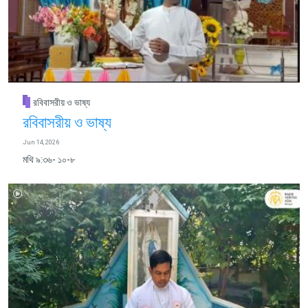
রবিবাসরীয় ও ভাষ্য
রবিবাসরীয় ও ভাষ্য
Jun 14, 2026
মথি ৯:৩৬- ১০-৮