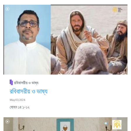
রবিবাসরীয় ও ভাষ্য
রবিবাসরীয় ও ভাষ্য
May 03, 2026
যোহন ১৪:১-১২