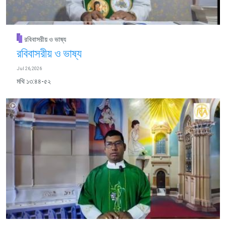
রবিবাসরীয় ও ভাষ্য
রবিবাসরীয় ও ভাষ্য
Jul 26, 2026
মথি ১৩:৪৪-৫২