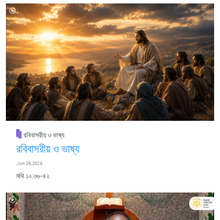
রবিবাসরীয় ও ভাষ্য
রবিবাসরীয় ও ভাষ্য
Jun 28, 2026
মথি ১০:৩৬-৪২