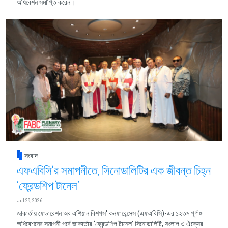
অধিবেশন সমাপ্তি করেন।
সংবাদ
এফএবিসি‘র সমাপনীতে, সিনোডালিটির এক জীবন্ত চিহ্ন
‘ফ্রেন্ডশিপ টানেল’
Jul 29, 2026
জাকার্তায় ফেডারেশন অব এশিয়ান বিশপস' কনফারেন্সেস (এফএবিসি)-এর ১২তম পূর্ণাঙ্গ
অধিবেশনের সমাপনী পর্বে জাকার্তার ‘ফ্রেন্ডশিপ টানেল’ সিনোডালিটি, সংলাপ ও ঐক্যের