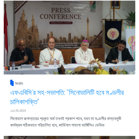
সংবাদ
এফএবিসি‘র সহ-সভাপতি: “সিনোডালিটি হবে মণ্ডলীর
চালিকাশক্তি”
Jul 29, 2026
সিনোডাল রূপান্তরের প্রকৃত অর্থ তখনই প্রকাশ পাবে, যখন তা মণ্ডলীর বাস্তবমুখী
কার্যক্রম সঠিকভাবে পরিচালিত হবে, কার্ডিনাল পাবলো ভার্জিলিও ডেভিড