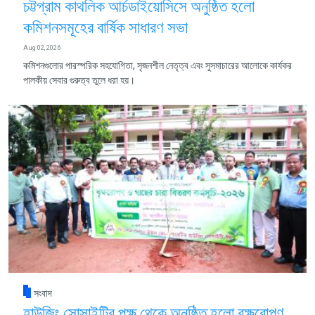
চট্টগ্রাম কাথলিক আর্চডাইয়োসিসে অনুষ্ঠিত হলো
কমিশনসমূহের বার্ষিক সাধারণ সভা
Aug 02, 2026
কমিশনগুলোর পারস্পরিক সহযোগিতা, সৃজনশীল নেতৃত্ব এবং সুসমাচারের আলোকে কার্যকর
পালকীয় সেবার গুরুত্ব তুলে ধরা হয়।
সংবাদ
হাউজিং সোসাইটির পক্ষ থেকে অনুষ্ঠিত হলো বৃক্ষরোপণ