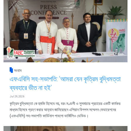
সংবাদ
এফএবিসি সহ-সভাপতি: ‘আমরা যেন কৃত্রিম বুদ্ধিমত্তা
ব্যবহারে ভীত না হই’
Jul 29, 2026
কৃত্রিম বুদ্ধিমত্তা কে হুমকি হিসেবে নয়, বরং মণ্ডলী ও সুসমাচার প্রচারের একটি কার্যকর
মাধ্যম হিসেবে গ্রহণ করার আহ্বান জানিয়েছেন এশিয়ান বিশপস সম্মেলন ফেডারেশনের
(এফএবিসি) সহ-সভাপতি কার্ডিনাল পাবলো ভার্জিলিও ডেভিড।