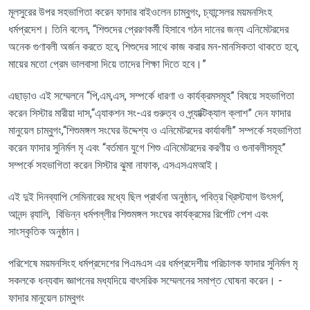
মূলসুরের উপর সহভাগিতা করেন ফাদার বাইওলেন চাম্বুগং
,
চ্যান্সেলর ময়মনসিংহ
ধর্মপ্রদেশ। তিনি বলেন
, “
শিশুদের প্রেরণকর্মী হিসাবে গঠন দানের জন্য এনিমেটরদের
অনেক গুণাবলী অর্জন করতে হবে
,
শিশুদের সাথে কাজ করার মন-মানসিকতা থাকতে হবে
,
মায়ের মতো প্রেম ভালবাসা দিয়ে তাদের শিক্ষা দিতে হবে।”
এছাড়াও এই সম্মেলনে “পি
,
এম
,
এস
,
সম্পর্কে ধারণা ও কার্যক্রমসমূহ” বিষয়ে সহভাগিতা
করেন সিস্টার মারীয়া দাস
,“
এ্যাকশন সং-এর গুরুত্ব ও প্র্যাক্টিক্যাল ক্লাশ” দেন ফাদার
মানুয়েল চাম্বুগং
,“
শিশুমঙ্গল সংঘের উদ্দেশ্য ও এনিমেটরদের কার্যাবলী” সম্পর্কে সহভাগিতা
করেন ফাদার সুনির্মল মৃ এবং “বর্তমান যুগে শিশু এনিমেটরদের করণীয় ও গুনাবলীসমূহ”
সম্পর্কে সহভাগিতা করেন সিস্টার ঝুমা নাফাক
,
এসএসএমআই।
এই দুই দিনব্যাপি সেমিনারের মধ্যে ছিল প্রার্থনা অনুষ্ঠান
,
পবিত্র খ্রিস্টযাগ উৎসর্গ
,
আনন্দ র‌্যালি
,
বিভিন্ন ধর্মপল্লীর শিশুমঙ্গল সংঘের কার্যক্রমের রির্পোট পেশ এবং
সাংস্কৃতিক অনুষ্ঠান।
পরিশেষে ময়মনসিংহ ধর্মপ্রদেশের পিএমএস এর ধর্মপ্রদেশীয় পরিচালক ফাদার সুনির্মল মৃ
সকলকে ধন্যবাদ জ্ঞাপনের মধ্যদিয়ে বাৎসরিক সম্মেলনের সমাপ্ত ঘোষনা করেন। -
ফাদার মানুয়েল চাম্বুগং