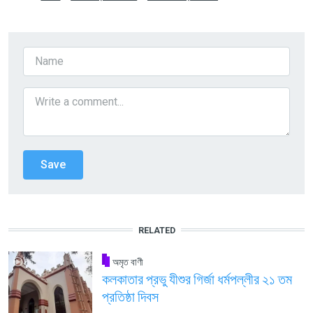
RELATED
অমৃত বাণী
কলকাতার প্রভু যীশুর গির্জা ধর্মপল্লীর ২১ তম
প্রতিষ্ঠা দিবস