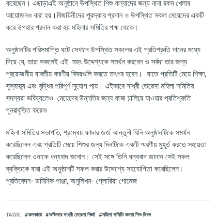
করেছেন
।
এছাড়া
এ
ই অনুষ্ঠানে উপস্থিত
শিশু
কন্যাদের জন্য নানা রকম
খেলার
আয়োজনও
করা হয়
।
বিজয়িনীদের
পুরস্কার প্রদান ও উপস্থিত সকল মেয়েদের একটি
করে উপহার প্রদান করা হয় মহিলার সমিতির পক্ষ থেকে
।
অনুষ্ঠানটির পরিসমাপ্তি ঘটে সেখানে উপস্থিত সকলের
এই প্রতিশ্রুতি দানের মধ্যে
দিয়ে যে
,
তারা সকলেই এই মহৎ উদ্দেশ্যকে সমর্থন করবেন ও সর্বদা তার জন্য
প্রয়োজনীয় যাবতীয় করণীয় বিষয়গুলি করতে তৎপর হবেন
।
যাতে প্রতিটি মেয়ে শিক্ষা,
সুস্বাস্থ্য এবং বৃদ্ধির
পরিপূর্ণ সুযোগ পায়
।
এইভাবে সাধ্বী
তেরেসা মহিলা সমিতির
সদস্যরা ভবিষ্যতেও
মেয়েদের উন্নতির জন্য কাজ চালিয়ে যাওয়ার প্রতিশ্রুতি
পুনরাবৃত্তি করেন৷
মহিলা সমিতির সভাপতি
,
শ্রদ্ধেয় ফাদার
জর্জ
আন্তু
ন
যিনি
অনুষ্ঠানটিকে
সমর্থন
করেছিলেন এবং প্রতিটি মেয়ে শিশুর জন্য দিনটিকে একটি স্মরণীয় মুহূর্ত করতে সহায়তা
করেছিলেন
ওনাকে ধন্যবাদ জানান
।
সেই সঙ্গে তিনি ধন্যবাদ জানান সেই সকল
ব্যক্তিকে যারা এই অনুষ্ঠানটি সফল করার উদ্দেশ্যে সহযোগিতা করেছিলেন।
প্রতিবেদন
- ডমিনিক পাঞ্জা
,
অনুলিখন
-
গ্লোরিয়া গোমেজ
TAGS
কলকাতা
অভিলার সাধ্বী তেরেসা গির্জা
মহিলা সমিতি কন্যা শিশু দিবস