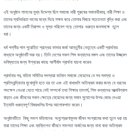
এই অনুষ্ঠান
পালনের
মুখ্য
উদ্দেশ্য ছিল সমাজে নারী পুরুষের সমানাধীকার
,
নারী শিক্ষা ও
তাদের স্বনির্ভরতা দানের মধ্যে দিয়ে সক্ষম করে তোলার বিষয়ে সচেতনতা বৃদ্ধি করা
এবং
তাদের জন্য একটি নিরাপদ ও
সুস্থ
পরিবেশ গড়ে তোলার
গুরুত্ব জনসমক্ষে
তুলে
ধরা
।
ধর্ম পল্লীর পাল
পুরোহিত
শ্রদ্ধেয় ফাদার
জর্জ
আন্তুনীর নেতৃত্বে একটি প্রার্থনার
মাধ্যমে অনুষ্ঠানটি শুরু হয়।
তিনি
দেশের
সকল
শিশু কন্যাদের মঙ্গল এবং
তাদের
উজ্জ্বল
ভবিষ্যতের জন্য ঈশ্বরের
কাছে আশীর্বাদ প্রার্থনা যাচনা করে
ন
৷
প্রার্থনার পর, মহিলা সমিতির সদস্যরা
বর্তমান সমাজে মেয়েদের যে সব সমস্যা ও
প্রতিদ্বন্দ্বিতার মুখোমুখি হতে হয়
তা
এবং এই বাধাগুলি অতিক্রম করার জন্য যে ধরনের
পদক্ষেপ নেওয়া যেতে পারে সেই সম্পর্কে তথা
শিক্ষার তাৎপর্য, শিশু কন্যাদের
আত্মবিশ্বাস
বাড়া
ন
এবং জীবনের সকল ক্ষেত্রে মেয়েদের জন্য সমান সুযোগের উপর জোর দেওয়া
ইত্যাদি গুরুত্বপূর্ণ বিষয়গুলির উপর আলোকপাত করেন
।
অনুষ্ঠানটিতে
কিছু
সফল মহিলাদের
অনুপ্রেরণামূলক
জীবন সংগ্রামের কথা তুলে ধরা হয়
যারা তাদের শিক্ষা এবং ব্যক্তিগত জীবনে সফলতা
অর্জনের জন্য
নানা
বাধা অতিক্রম