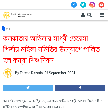
Skip to main content
সংবাদ
কলকাতার অভিলার সাধ্বী তেরেসা
গির্জায় মহিলা সমিতির উদ্যোগে পালিত
হল কন্যা শিশু দিবস
By
Teresa Rozario
,
26 September, 2024
গত ১৭ই সেপ্টেম্বর ২০২৪ খ্রিস্টাব্দ
,
কলকাতার
আভিলা
র
সাধ্বী
তে
রেসা গির্জা
র
মহিলা
সমিতি
র
উদ্যোগে
শিশু কন্যা দিবস
উদযাপন করা হয়।