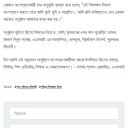
একজন
অংশগ্রহণকারী
তার
অনুভূতি
ব্যক্ত
করে
বলেন
, “
এই
শিশুমঙ্গল
দিবসে
অংশগ্রহণ
করতে
পেরে
আমি
খুবই
খুশি
ও
আনন্দিত।
আমি
রাখি
ভবিষ্যতেও
যেন
এরকম
আরোও
অনুষ্ঠান
আমাদের
জন্য
করা
হয়।
”
অনুষ্ঠান সূচিতে
ছিলো
শিশুদের
নিয়ে
র
‌
্যালি
,
মূলভাবের
ওপর
পাল
পুরোহিত
ফাদার
কাজল
লিনুস
গমেজ
,
ওএমআই
এর
সহভাগিতা
,
খেলাধুলা
,
খ্রিস্টযাগ উৎসর্গ
,
পুরস্কার
বিতরণী।
দিন
ব্যাপি
এই
আনন্দঘন
অনুষ্ঠানে
অংশগ্রহণকারীসহ
আরো
উপস্থিত
ছিলেন
ফাদার
,
সিস্টার
,
শিশু
এনিমেটর
,
শিক্ষক
ও
সেচ্ছাসেবকগণ।
-
ফাদার
প্লাবন
রোজারিও
,
ওএমআই
TAGS
সাধু পৌলের ধর্মপল্লী
পবিত্র শিশুমঙ্গল দিবস