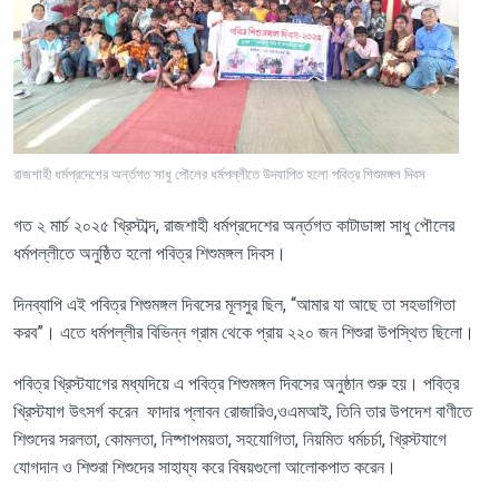
রাজশাহী ধর্মপ্রদেশের অর্ন্তগত সাধু পৌলের ধর্মপল্লীতে উদযাপিত হলো পবিত্র শিশুমঙ্গল দিবস
গত
২
মার্চ
২০২৫
খ্রিস্টাব্দ
,
রাজশাহী
ধর্মপ্রদেশের
অর্ন্তগত
কাটাডাঙ্গা
সাধু
পৌলের
ধর্মপল্লীতে
অনুষ্ঠিত
হলো
পবিত্র
শিশুমঙ্গল
দিবস।
দিনব্যাপি
এই
পবিত্র
শিশুমঙ্গল
দিবসের
মূলসুর
ছিল
, “
আমার
যা
আছে
তা
সহভাগিতা
করব
”
।
এতে
ধর্মপল্লীর
বিভিন্ন
গ্রাম
থেকে
প্রায়
২২০
জন
শিশুরা
উপস্থিত
ছিলো।
পবিত্র
খ্রিস্টযাগের
মধ্যদিয়ে
এ
পবিত্র
শিশুমঙ্গল
দিবসের
অনুষ্ঠান
শুরু
হয়।
পবিত্র
খ্রিস্টযাগ
উৎসর্গ
করেন
ফাদার
প্লাবন
রোজারিও
,
ওএমআই
,
তিনি
তার
উপদেশ
বাণীতে
শিশুদের
সরলতা
,
কোমলতা
,
নিষ্পাপময়তা
,
সহযোগিতা
,
নিয়মিত
ধর্মচর্চা
,
খ্রিস্টযাগে
যোগদান
ও
শিশুরা
শিশুদের
সাহায্য
করে
বিষয়গুলো
আলোকপাত
করেন।