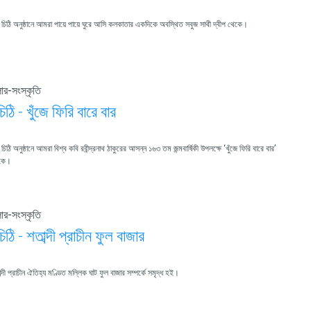
িঠি অনুষ্ঠানে আমরা পায়ে পায়ে ঘুরে আসি কলকাতার একদিকে অবস্থিত সবুজ সাথী দ্বীপ থেকে।
ার-সংস্কৃতি
ঠি - খুঁজে ফিরি বারে বার
ি অনুষ্ঠানে আমরা বিশ্ব কবি রবীন্দ্রনাথ ঠাকুরের আসন্ন ১৬৩ তম জন্মবার্ষিকী উপলক্ষে ‘খুঁজে ফিরি বারে বার’
টিকে।
ার-সংস্কৃতি
ঠি - শতাব্দী প্রাচীন ফুল বাজার
দী প্রাচীন ঐতিহ্য মণ্ডিত মল্লিক ঘাট ফুল বাজার সম্পর্কে সমৃদ্ধ হই।