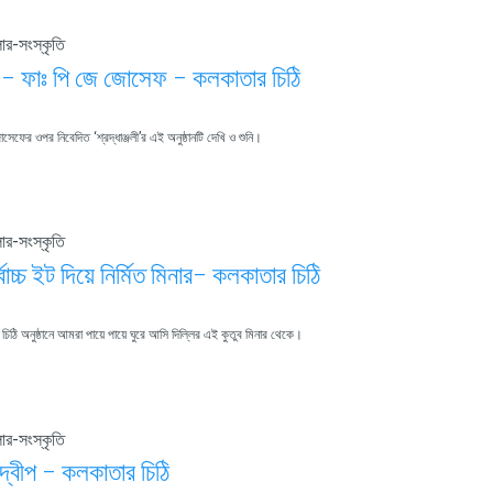
ার-সংস্কৃতি
জলী – ফাঃ পি জে জোসেফ – কলকাতার চিঠি
সেফের ওপর নিবেদিত ‘শ্রদ্ধাঞ্জলী’র এই অনুষ্ঠানটি দেখি ও শুনি।
ার-সংস্কৃতি
্বোচ্চ ইট দিয়ে নির্মিত মিনার– কলকাতার চিঠি
ঠি অনুষ্ঠানে আমরা পায়ে পায়ে ঘুরে আসি দিল্লির এই কুতুব মিনার থেকে।
ার-সংস্কৃতি
 দ্বীপ – কলকাতার চিঠি