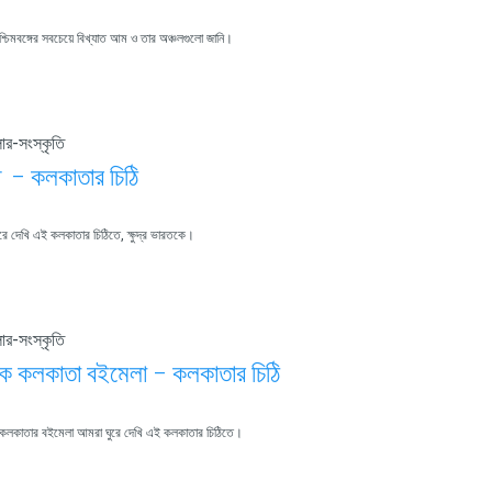
িমবঙ্গের সবচেয়ে বিখ্যাত আম ও তার অঞ্চলগুলো জানি।
ার-সংস্কৃতি
রত – কলকাতার চিঠি
 দেখি এই কলকাতার চিঠিতে, ক্ষুদ্র ভারতকে।
ার-সংস্কৃতি
িক কলকাতা বইমেলা – কলকাতার চিঠি
ত কলকাতার বইমেলা আমরা ঘুরে দেখি এই কলকাতার চিঠিতে।