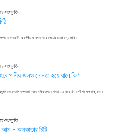
ার-সংস্কৃতি
িঠি
াতার কয়েকটি আকর্ষণীয় ও অবাক করে দেওয়ার মতো তথ্য জানি।
ার-সংস্কৃতি
রে পানীয় জলও নোনতা হয়ে যাবে কি?
ুষ্ঠান থেকে জানি কলকাতা শহরে পানীয় জলও নোনতা হয়ে যাবে কি - সেই প্রসঙ্গে কিছু কথা।
ার-সংস্কৃতি
গের আম – কলকাতার চিঠি