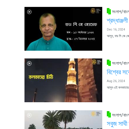
সংলাপ/বাংল
শ্রদ্ধাঞ্
Dec 16, 2024
আসুন, ফাঃ পি জে জো
সংলাপ/বাংল
বিশ্বের সর
Aug 26, 2024
আসুন এই কলকাতার চি
সংলাপ/বাংল
সবুজ সাথী