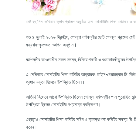
সেন্ট ফ্রান্সিস জেভিয়ার ক্লাব প্রাঙ্গণে অনুষ্ঠিত হলো সোসাইটির শিক্ষা সেমিনার ও ধন
গত ৪
জুলাই
২০২৬
খ্রিস্টাব্দ
,
গোল্লা
ধর্মপল্লীর
ছোট
গোল্লা
গ্রামের
সেন্ট
ধন্যবাদ
-
কৃতজ্ঞতা
জ্ঞাপন
অনুষ্ঠান।
ধর্মপল্লীর
আওতাধীন
সকল
সদস্য
,
বিনিয়োগকারী
ও
শুভাকাঙ্ক্ষীবৃন্দের
উপস্থ
এ
সেমিনারে
সোসাইটির
শিক্ষা
কমিটির
আহ্বায়ক
,
ভাইস
-
চেয়ারম্যান
মি
.
ডি
প্রধান
বক্তা
হিসেবে
উপস্থিত
ছিলেন।
অতিথি
হিসেবে
আরো
উপস্থিত
ছিলেন
গোল্লা
ধর্মপল্লীর
পাল
পুরোহিত
মন্
উপস্থিত
ছিলেন
সোসাইটির
গণ্যমান্য
ব্যক্তিগণ।
এছাড়াও
সোসাইটির
শিক্ষা
কমিটির
সচিব
ও
ব্যবস্থাপনা
কমিটির
সদস্য
মি
.
ল
করেন।