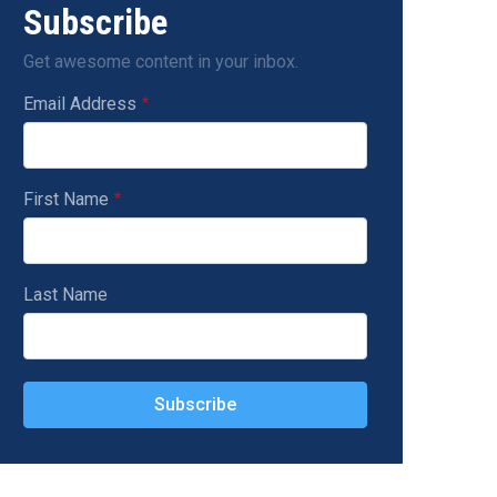
Subscribe
Get awesome content in your inbox.
Email Address
First Name
Last Name