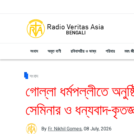
Skip to main content
সংবাদ
অমৃত বাণী
রবিবাসরীয় ও ভাষ্য
পরিবার
মহৎ জ
সংবাদ
গোল্লা ধর্মপল্লীতে অনুষ
সেমিনার ও ধন্যবাদ-কৃতজ্ঞ
By
Fr. Nikhil Gomes
,
08 July, 2026