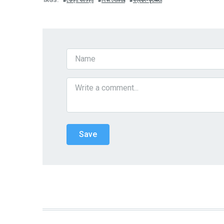
TAGS
গোল্লা ধর্মপল্লী
শিক্ষা সেমিনার
ধন্যবাদ-কৃতজ্ঞতা