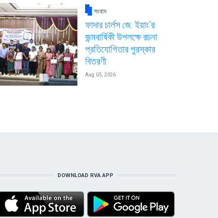
সংবাদ
ফাদার চার্লস জে. ইয়াং’র
জন্মবার্ষিকী উপলক্ষে রচনা
প্রতিযোগিতার পুরস্কার
বিতরণী
Aug 05, 2026
DOWNLOAD RVA APP