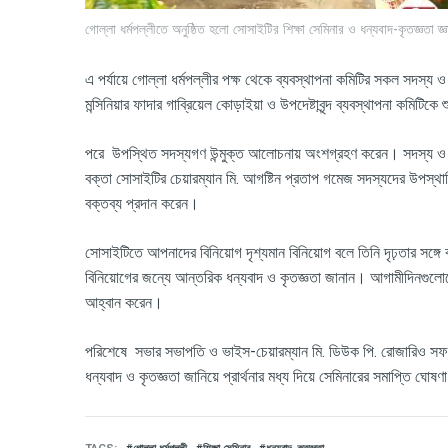
গোল্লা ধর্মপল্লীতে অনুষ্ঠিত হলো সোসাইটির শিক্ষা সেমিনার ও ধন্যবাদ-কৃতজ্ঞতা জ্ঞা
এ
পর্যায়ে
গোল্লা
ধর্মপল্লীর
পক্ষ
থেকে
ব্যবস্থাপনা
কমিটির
সকল
সদস্য
ও
মন্সিনিয়ার
ফাদার
গাব্রিয়েল
কোড়াইয়া
ও
উপদেষ্টাবৃন্দ
ব্যবস্থাপনা
কমিটিকে
শ
পরে
উপস্থিত
সদস্যগণ
উন্মুক্ত
আলোচনায়
অংশগ্রহণ
করেন।
সদস্য
ও
বক্তা
সোসাইটির
চেয়ারম্যান
মি
.
আগষ্টিন
প্রতাপ
গমেজ
সদস্যদের
উপস্থা
বক্তব্য
প্রদান
করেন।
সোসাইটিতে
আপনাদের
বিনিয়োগ
দৃশ্যমান
বিনিয়োগ
বলে
তিনি
দৃঢ়তার
সঙ্গে
বিনিয়োগের
জন্যে
আন্তরিক
ধন্যবাদ
ও
কৃতজ্ঞতা
জানান।
আগামীদিনগুল
আহ্বান
করেন।
পরিশেষে
সভার
সভাপতি
ও
ভাইস
-
চেয়ারম্যান
মি
.
ডিউক
পি
.
রোজারিও
সফ
ধন্যবাদ
ও
কৃতজ্ঞতা
জানিয়ে
প্রার্থনার
মধ্য
দিয়ে
সেমিনারের
সমাপ্তি
ঘোষণা