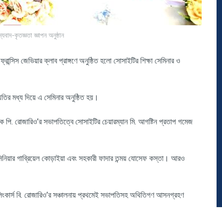
্যবাদ-কৃতজ্ঞতা জ্ঞাপন অনুষ্ঠান
ফ্রান্সিস
জেভিয়ার
ক্লাব
প্রাঙ্গণে
অনুষ্ঠিত
হলো
সোসাইটির
শিক্ষা
সেমিনার
ও
িতির
মধ্য
দিয়ে
এ
সেমিনার
অনুষ্ঠিত
হয়।
উক
পি
.
রোজারিও
’
র
সভাপতিত্বে
সোসাইটির
চেয়ারম্যান
মি
.
আগষ্টিন
প্রতাপ
গমেজ
সিনিয়ার
গাব্রিয়েল
কোড়াইয়া
এবং
সহকারী
ফাদার
তন্ময়
যোসেফ
কস্তা।
আরও
িংকার্স
বি
.
রোজারিও
’
র
সঞ্চালনায়
প্রথমেই
সভাপতিসহ
অথিতিগণ
আসনগ্রহণ