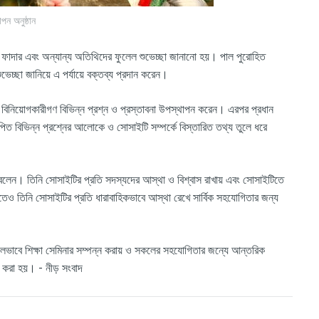
পন অনুষ্ঠান
ফাদার
এবং
অন্যান্য
অতিথিদের
ফুলেল
শুভেচ্ছা
জানানো
হয়।
পাল
পুরোহিত
ুভেচ্ছা
জানিয়ে
এ
পর্যায়ে
বক্তব্য
প্রদান
করেন।
বিনিয়োগকারীগণ
বিভিন্ন
প্রশ্ন
ও
প্রস্তাবনা
উপস্থাপন
করেন।
এরপর
প্রধান
পিত
বিভিন্ন
প্রশ্নের
আলোকে
ও
সোসাইটি
সম্পর্কে
বিস্তারিত
তথ্য
তুলে
ধরে
বলেন।
তিনি
সোসাইটির
প্রতি
সদস্যদের
আস্থা
ও
বিশ্বাস
রাখায়
এবং
সোসাইটিতে
োতেও
তিনি
সোসাইটির
প্রতি
ধারাবাহিকভাবে
আস্থা
রেখে
সার্বিক
সহযোগিতার
জন্য
লভাবে
শিক্ষা
সেমিনার
সম্পন্ন
করায়
ও
সকলের
সহযোগিতার
জন্যে
আন্তরিক
করা
হয়।
-
নীড়
সংবাদ