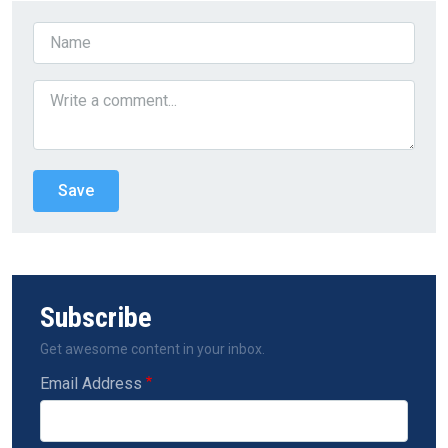
Subscribe
Get awesome content in your inbox.
Email Address