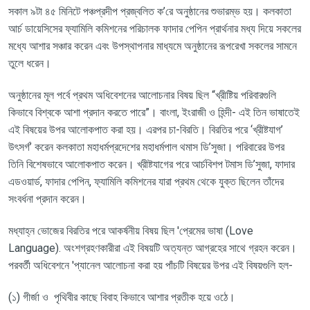
সকাল ৯টা ৪৫ মিনিটে পঞ্চপ্রদীপ প্রজ্বলিত ক
’
রে অনুষ্ঠানের শুভারম্ভ হয়। কলকাতা
আর্চ ডায়েসিসের ফ্যামিলি কমিশনের পরিচালক ফাদার পেপিন প্রার্থনার মধ্য দিয়ে সকলের
মধ্যে আশার সঞ্চার করেন এবং উপস্থাপনার
মাধ্যমে অনুষ্ঠানের রূপরেখা সকলের সামনে
তুলে ধরেন
।
অনুষ্ঠানের মূল পর্বে প্রথম অধিবেশনের আলোচনার বিষয় ছিল
“
খ্রীষ্টিয় পরিবারগুলি
কিভাবে বিশ্বকে আশা প্রদান করতে পারে
”
। বাংলা, ইংরাজী ও হিন্দী- এই তিন ভাষাতেই
এই বিষয়ের উপর আলোকপাত করা হয়। এরপর চা-বিরতি। বিরতির পরে
‘
খ্রীষ্টযাগ
’
উৎসর্গ
’
করেন কলকাতা মহাধর্মপ্রদেশের মহাধর্মপাল থমাস ডি
’
সুজা। পরিবারের উপর
তিনি বিশেষভাবে আলোকপাত করেন। খ্রীষ্টযাগের পরে আর্চবিশপ টমাস
ডি
’
সুজা, ফাদার
এডওয়ার্ড, ফাদার পেপিন, ফ্যামিলি কমিশনের যারা
প্রথম থেকে যুক্ত ছিলেন তাঁদের
সংবর্ধনা প্রদান করেন।
মধ্যাহ্ন ভোজের বিরতির পরে আকর্ষনীয় বিষয় ছিল 'প্রেমের ভাষা (
Love
Language).
অংশগ্রহণকারীরা এই বিষয়টি অত্যন্ত আগ্রহের সাথে গ্রহন করেন।
পরবর্তী অধিবেশনে 'প্যানেল আলোচনা করা হয় পাঁচটি বিষয়ের উপর এই বিষয়গুলি হল-
(১) গীর্জা ও পৃথিবীর কাছে বিবাহ কিভাবে আশার প্রতীক হয়ে ওঠে।