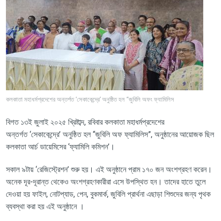
কলকাতা মহাধর্মপ্রদেশের অন্তর্পত ‘সেকাকেন্দ্রে’ অনুষ্ঠিত হল “জুবিলি অফং ফ্যামিলিস
বিগত
১৩ই জুলাই ২০২৫
খ্রিষ্টাব্দ, রবিবার কলকাতা মহাধর্মপ্রদেশের
অন্তর্গত
‘
সেকাকেন্দ্রে
’
অনুষ্ঠিত হল
“
জুবিলি অফ ফ্যামিলিস
”,
অনুষ্ঠানের আয়োজক ছিল
কলকাতা আর্চ ডায়েমিসের
‘
ফ্যামিলি কমিশন
’
।
সকাল ৯টায়
‘
রেজিস্ট্রেশন
’
শুরু হয়
।
এই অনুষ্ঠানে প্রাম ১৭০ জন অংশগ্রহণ করেন।
অনেক দূর-দূরান্ত থেকেও অংশগ্রহণকারীরা এসে উপস্থিত হন। তাদের হাতে তুলে
দেওয়া হয় ফাইল, নোটপ্যাড, পেন, বুকমার্ক, জুবিলি প্রার্থনা
এছাড়া শিশুদের জন্য পৃথক
ব্যবস্থা করা হয়
এই অনুষ্ঠানে
।