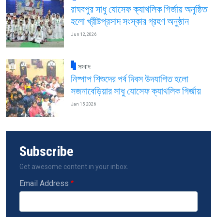
রাঘবপুর সাধু যোসেফ ক্যাথলিক গির্জায় অনুষ্ঠিত
হলো খ্রীষ্টপ্রসাদ সংস্কার গ্রহণ অনুষ্ঠান
Jun 12, 2026
সংবাদ
নিষ্পাপ শিশুদের পর্ব দিবস উদযাপিত হলো
সজনাবেড়িয়ার সাধু যোসেফ ক্যাথলিক গির্জায়
Jan 15, 2026
Subscribe
Get awesome content in your inbox.
Email Address