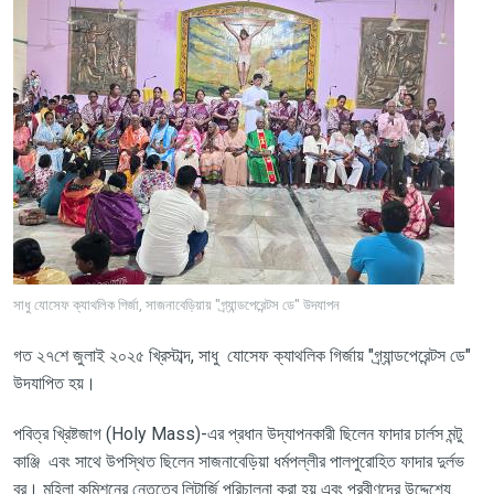
সাধু যোসেফ ক্যাথলিক গির্জা, সাজনাবেড়িয়ায় "গ্র্যান্ডপেরেন্টস ডে" উদযাপন
গত
২৭শে জুলাই ২০২৫ খ্রিস্টাব্দ
,
সাধু
যোসেফ ক্যাথলিক গির্জায় "গ্র্যান্ডপেরেন্টস ডে"
উদযাপিত হয়।
পবিত্র খ্রিষ্টজাগ (
Holy Mass)-
এর প্রধান উদ্‌যাপনকারী ছিলেন ফাদার চার্লস মন্টু
কাঞ্জি এবং সাথে উপস্থিত ছিলেন সাজনাবেড়িয়া ধর্মপল্লীর পালপুরোহিত ফাদার দুর্লভ
বর। মহিলা কমিশনের নেতৃত্বে লিটার্জি পরিচালনা করা হয় এবং প্রবীণদের উদ্দেশ্যে