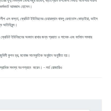
রের যুগ্ম নিবন্ধক মোখলেছুর রহমান
,
বড়াইগ্রাম উপজেলা নির্বাহী অফিসার লায়লা
কর্মকর্তা আমজাদ হোসেন।
িলীপ এস কস্তা
,
ক্রেডিট ইউনিয়নের চেয়ারম্যান বাবলু রেনাতোস কোড়াইয়া
,
ভাইস
্য অতিথিবৃন্দ।
 ক্রেডিট ইউনিয়নের অবদান রাখার জন্য প্রয়াত ও সাবেক এবং বর্তমান সমবায়
জুবিলী কুপন ড্র
,
মনোজ্ঞ সাংস্কৃতিক অনুষ্ঠান অনুষ্ঠিত হয়।
স্রাধিক সদস্য অংশগ্রহন
করেন। - লর্ড রোজারিও