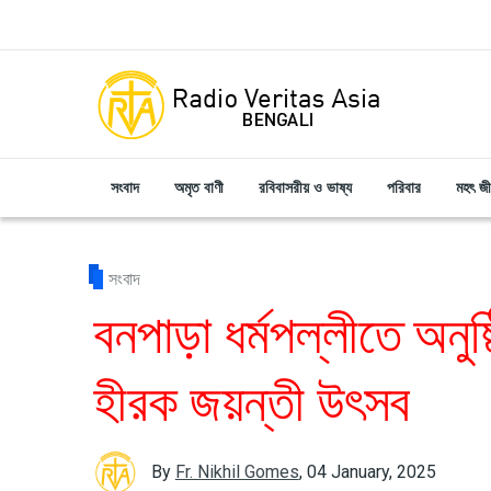
Skip to main content
সংবাদ
অমৃত বাণী
রবিবাসরীয় ও ভাষ্য
পরিবার
মহৎ জ
সংবাদ
বনপাড়া ধর্মপল্লীতে অনু
হীরক জয়ন্তী উৎসব
By
Fr. Nikhil Gomes
,
04 January, 2025