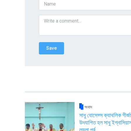
সংবাদ
সাধু যোসেফ্স ক্যাথলিক গীর্জা
উদযাপিত হল সাধু ইগ্নাসিয়া
লয়লা পর্ব