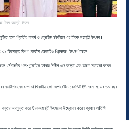
য়ন এর হীরক জয়ন্তী উৎসব
ে অনুষ্ঠিত হলো খ্রিস্টীয় নববর্ষ ও ক্রেডিট ইউনিয়ন এর হীরক জয়ন্তী উৎসব।
ৎ ৩১ ডিসেম্বর বিশপ জের্ভাস রোজারিও খ্রিস্টযাগ উৎসর্গ করেন।
করেন ধর্মপল্লীর পাল-পুরোহিত ফাদার দিলীপ এস কস্তা এবং তাকে সহায়তা করেন
ের বড়াইগ্রামের বনপাড়া খ্রিস্টান কো-অপারেটিভ ক্রেডিট ইউনিয়ন লি. এর ৬০ বছর
ে ও কবুতর অবমুক্ত করে হীরকজয়ন্তী উৎসবের উদ্বোধন করেন প্রধান অতিথি