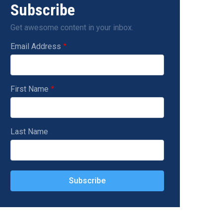
Subscribe
Get awesome content in your inbox.
Email Address
First Name
Last Name