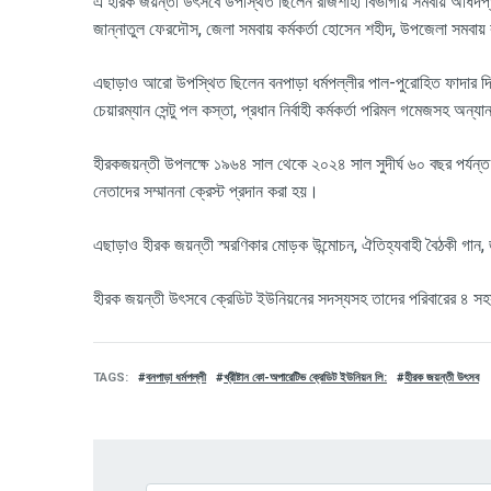
এ হীরক জয়ন্তী উৎসবে উপস্থিত ছিলেন রাজশাহী বিভাগীয় সমবায় অধিদপ্ত
জান্নাতুল ফেরদৌস
,
জেলা সমবায় কর্মকর্তা হোসেন শহীদ
,
উপজেলা সমবায় 
এছাড়াও আরো উপস্থিত ছিলেন বনপাড়া ধর্মপল্লীর পাল-পুরোহিত ফাদার দ
চেয়ারম্যান সেন্টু পল কস্তা
,
প্রধান নির্বাহী কর্মকর্তা পরিমল গমেজসহ অন্যান
হীরকজয়ন্তী উপলক্ষে ১৯৬৪ সাল থেকে ২০২৪ সাল সুদীর্ঘ ৬০ বছর পর্যন্ত
নেতাদের সম্মাননা ক্রেস্ট প্রদান করা হয়।
এছাড়াও হীরক জয়ন্তী স্মরণিকার মোড়ক উন্মোচন
,
ঐতিহ্যবাহী বৈঠকী গান
,
হীরক জয়ন্তী উৎসবে ক্রেডিট ইউনিয়নের সদস্যসহ তাদের পরিবারের ৪ সহ
TAGS
বনপাড়া ধর্মপল্লী
খ্রীষ্টান কো-অপারেটিভ ক্রেডিট ইউনিয়ন লি:
হীরক জয়ন্তী উৎসব