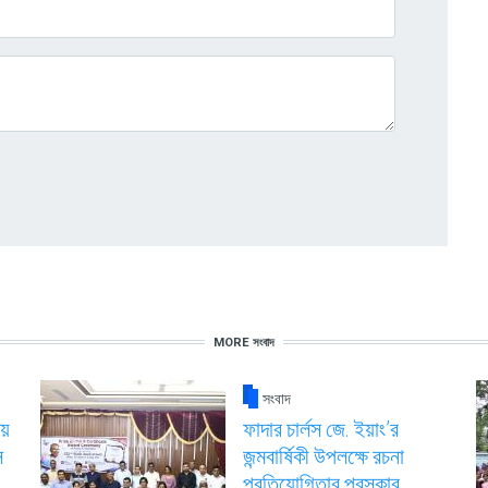
MORE সংবাদ
সংবাদ
য়
ফাদার চার্লস জে. ইয়াং’র
স
জন্মবার্ষিকী উপলক্ষে রচনা
প্রতিযোগিতার পুরস্কার