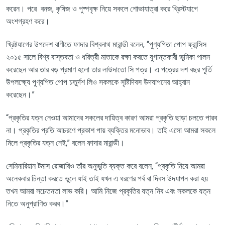
করেন।
পরে
বনজ
,
কৃষিজ
ও
পুষ্পবৃক্ষ
নিয়ে
সকলে
শোভাযাত্রা
করে
খ্রিস্টযাগে
অংশগ্রহণ
করে।
খ্রিষ্টযাগের
উপদেশ
বাণীতে
ফাদার
বিশ্বনাথ
মারান্ডী
বলেন
, “
পুণ্যপিতা
পোপ
ফ্রান্সিস
২০১৫
সালে
বিশ্ব
বাস্তবতা
ও
ধরিত্রী
মাতাকে
রক্ষা
করতে
যুগান্তকারী
ভূমিকা
পালন
করেছেন
আর
তার
বড়
প্রমাণ
হলো
তার
লাউদাতো
সি
পত্র।
এ
পত্রের
দশ
বছর
পূর্তি
উপলক্ষ্যে
পুণ্যপিত
পোপ
চতুর্দশ
লিও
সকলকে
সৃষ্টিদিবস
উদযাপনের
আহ্বান
করেছেন।
”
“
প্রকৃতির
যত্ন
নেওয়া
আমাদের
সকলের
দায়িত্ব
কারণ
আমরা
প্রকৃতি
ছাড়া
চলতে
পারব
না।
প্রকৃতির
প্রতি
আচরণে
প্রকাশ
পায়
ব্যক্তির
মনোভাব।
তাই
এসো
আমরা
সকলে
মিলে
প্রকৃতির
যত্ন
নেই
,”
বলেন
ফাদার
মারান্ডী।
সেমিনারিয়ান
টমাস
রোজারিও
তাঁর
অনুভূতি
ব্যক্ত
করে
বলেন
, “
প্রকৃতি
নিয়ে
আমরা
অনেকবার
চিন্তা
করতে
ভুলে
যাই
তাই
যখন
এ
ধরণের
পর্ব
বা
দিবস
উদযাপন
করা
হয়
তখন
আমরা
সচেতনতা
লাভ
করি।
আমি
নিজে
প্রকৃতির
যত্ন
নিব
এবং
সকলকে
যত্ন
নিতে
অনুপ্রাণিত
করব।
”