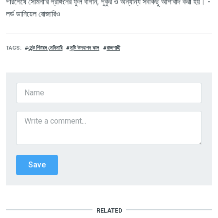
পরিশেষে
সেমিনারি
প্রাঙ্গনের
ফুল
বাগান
,
পুকুর
ও
অন্যান্য
সবকিছু
আশীর্বাদ
করা
হয়।
-
লর্ড
ডানিয়েল
রোজারিও
TAGS
সেন্ট পিটারস্ সেমিনারি
সৃষ্টি উদযাপন কাল
রাজশাহী
RELATED