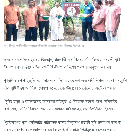
সাধু পিতর সেমিনারিতে মাসব্যাপী সৃষ্টি উদযাপন কাল দিবসের উদ্বোধন
আজ
১
সেপ্টেম্বর
২০২৫
খ্রিস্টাব্দ
,
রাজশাহী
সাধু
পিতর
সেমিনারিতে
মাসব্যাপী
সৃষ্টি
উদযাপন
কাল
দিবসের উদ্বোধনী
খ্রিষ্টযাগ
ও
বিশেষ
প্রার্থনা
অনুষ্ঠান
করা
হয়।
পুণ্যপিতা
পোপ
ফ্রান্সিসের
'
লাউদাতো
সি
'
পত্রের
দশ
বছর
পূর্তি উপলক্ষে
পোপ
চতুর্দশ
লিও
সৃষ্টি
উদযাপন
দিবস
ঘোষণা
করেছে
সেপ্টেম্বরের
১
থেকে
৪
অক্টোবর
পর্যন্ত।
“
সৃষ্টির
যত্ন
ও
ভালোবাসায়
আমাদের
দায়িত্ব
”
এ
বিষয়কে
সামনে
রেখে
সেমিনারির
পরিচালক
,
সেমিনারিয়ান
ও
অন্যান্য
সহায়তাকারীসহ
২২
জন
উপস্থিত
ছিলেন।
খ্রিস্টযাগের
পূর্বে
সেমিনারির
পরিচালক
ফাদার
বিশ্বনাথ
মারান্ডী
সৃষ্টি
উদযাপন
কাল
বা
দিবস
উদযাপনের
প্রেক্ষাপট
ও
করণীয়
সম্পর্কে
দিকনির্দেশনামূলক
বক্তব্য
প্রদান