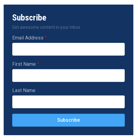
Subscribe
Get awesome content in your inbox.
Email Address
First Name
Last Name