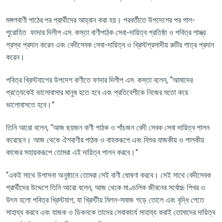
মঙ্গলবাণী পাঠের পর প্রার্থীদের আহ্বান করা হয়। পরবর্তীতে উপদেশের পর পাল-
পুরোহিত ফাদার দিলীপ এস. কস্তা বাণীপাঠক সেবা-দায়িত্ব প্রতিষ্ঠা ও পবিত্র শাস্ত্র
গ্রস্থ প্রদান করেন এবং বেদীসেবক সেবা-দায়িত্ব ও খ্রিস্টপ্রসাদীয় রুটির পাত্র প্রদান
করেন।
পবিত্র খ্রিস্টযাগের উপদেশ বাণীতে ফাদার দিলীপ এস. কস্তা বলেন
, “
আমাদের
প্রত্যেকেই ভালোবাসার মানুষ হতে হবে এবং প্রতিবেশীকে নিজের মতো করে
ভালোবাসতে হবে।”
তিনি আরো বলেন
, “
আজ ছয়জন বাণী পাঠক ও পাঁচজন বেদী সেবক সেবা দায়িত্ব পালন
করেছেন। আজ থেকে ঐশবাণীর পাঠক ও বাহকরূপে এবং যিশুর যাজকীয় ও পালকীয়
কাজের সহায়করূপে তোমরা এই দায়িত্ব পালন করবে।”
“
একই সাথে উপাসনা অনুষ্ঠানে তোমরা সেই বাণী ঘোষণা করবে। সেই সাথে বেদীসেবক
প্রার্থীদের উদ্দেশে তিনি আরো বলেন
,
আজ থেকে মাণ্ডলিক জীবনের সর্বোচ্চ শিখর ও
উৎস হলো পবিত্র খ্রিস্টযাগ
;
যা খ্রিস্টীয় মিলন-সমাজ গড়ে তোলে এবং বৃদ্ধি পেতে
সাহায্য করবে এবং যাজক ও ডিকনকে তাদের সেবাকার্যে সাহায্য করাই তোমাদের দায়িত্ব