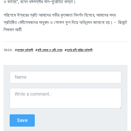
ও কর্তব্য”
,
বলেন ধর্মপল্লীর পাল-পুরোহিত কস্তা।
পরিশেষে ঈশ্বরের প্রতি আমাদের গভীর কৃতজ্ঞতা নিদর্শন হিসেবে
,
আমাদের সদ্য
প্রতিষ্ঠিত বেদীসেবকদের সাধুবাদ ও গোলাপ ফুল দিয়ে অভিনন্দন জানানো হয়। - রিজেন্ট
শিবলাল মার্ডী
TAGS
বনপাড়া ধর্মপল্লী
বাণী ঘোষক ও বেদী সেবক
লূর্দের রাণী মারিয়া ধর্মপল্লী