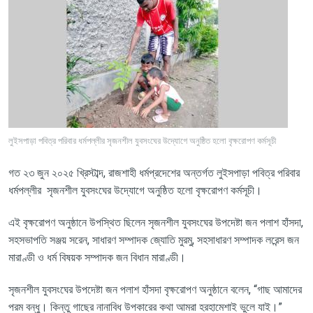
লুইসপাড়া পবিত্র পরিবার ধর্মপল্লীর সৃজনশীল যুবসংঘের উদ্যোগে অনুষ্ঠিত হলো বৃক্ষরোপণ কর্মসূচী
গত
২৩
জুন
২০২৫
খ্রিস্টাব্দ
,
রাজশাহী
ধর্মপ্রদেশের
অন্তর্গত
লুইসপাড়া
পবিত্র পরিবার
ধর্মপল্লীর
সৃজনশীল
যুবসংঘের
উদ্যোগে
অনুষ্ঠিত
হলো
বৃক্ষরোপণ
কর্মসূচী।
এই
বৃক্ষরোপণ
অনুষ্ঠানে
উপস্থিত
ছিলেন
সৃজনশীল
যুবসংঘের
উপদেষ্টা
জন
পলাশ
হাঁসদা
,
সহসভাপতি
সঞ্জয়
সরেন
,
সাধারণ
সম্পাদক
জ্যোতি
মুরমু
,
সহসাধারণ
সম্পাদক
লরেন্স
জন
মারাণ্ডী
ও
ধর্ম
বিষয়ক
সম্পাদক
জন
বিধান
মারাণ্ডী।
সৃজনশীল
যুবসংঘের
উপদেষ্টা
জন
পলাশ
হাঁসদা
বৃক্ষরোপণ
অনুষ্ঠানে
বলেন
, “
গাছ
আমাদের
পরম
বন্ধু।
কিন্তু
গাছের
নানাবিধ
উপকারের
কথা
আমরা
হরহামেশাই
ভুলে
যাই।
”