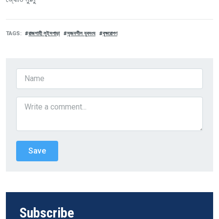
TAGS
রাজশাহী লুইসপাড়া
সৃজনশীল যুবসংঘ
বৃক্ষরোপণ
Subscribe