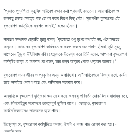
“
প্রয়াত
পুণ্যপিতা
ফ্রান্সিস
পরিবেশ
রক্ষার
কথা
প্রায়শই
বলতেন।
আর
পরিবেশ
ও
জলবায়ু
রক্ষার
ক্ষেত্রে
গাছ
রোপণ
করার
বিকল্প
কিছু
নেই।
সৃজনশীল
যুবসংঘের
এই
বৃক্ষরোপণ
কর্মসূচিকে
স্বাগত
জানাই
,”
বলেন
হাঁসদা।
সাধারণ
সম্পাদক
জ্যোতি
মুরমু
বলেন
, “
কৃতজ্ঞতা
শুধু
মুখের
কথায়ই
নয়
,
এটা
হৃদয়ের
অনুভব।
আজকের
বৃক্ষরোপণ
কার্যক্রমকে
সফল
করতে
জন
পলাশ
হাঁসদা
,
সুমি
মুরমু
,
সাগেনেন
টুডু
ও
উইলিয়াম
রবিন
হেম্ব্রমকে
উদ্দেশ্য
করে
তিনি
বলেন
,
আপনারা
বৃক্ষরোপণ
কর্মসূচির
জন্য
যে
অবদান
রেখেছেন
,
তার
জন্য
অন্তর
থেকে
ধন্যবাদ
জানাই।
”
বৃক্ষরোপণ
মানব
জীবন
ও
প্রকৃতির
জন্য
অপরিহার্য।
এটি
পরিবেশকে
বিশুদ্ধ
রাখে
,
কার্বন
ডাই
অক্সাইড
শোষণ
করে
এবং
অক্সিজেন
সরবরাহ
করে।
অন্যদিকে বৃক্ষরোপণ
মৃত্তিকা
ক্ষয়
রোধ
করে
,
জলবায়ু
পরিবর্তন
মোকাবিলায়
সাহায্য
করে
,
এবং
জীববৈচিত্র্য
সংরক্ষণে
গুরুত্বপূর্ণ
ভূমিকা
রাখে।
এছাড়াও
,
বৃক্ষরোপণ
অর্থনৈতিকভাবেও
লাভজনক
হতে
পারে।
উল্লেখ্য
যে
,
বৃক্ষরোপণ
কর্মসূচিতে
ফলজ
,
ঔষধি
ও
বনজ
গাছ
রোপণ
করা
হয়।
-
জ্যোতি
মুরমু