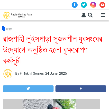
Skip to main content
সংবাদ
রাজশাহী লুইসপাড়া সৃজনশীল যুবসংঘের
উদ্যোগে অনুষ্ঠিত হলো বৃক্ষরোপণ
কর্মসূচী
By
Fr. Nikhil Gomes
,
24 June, 2025