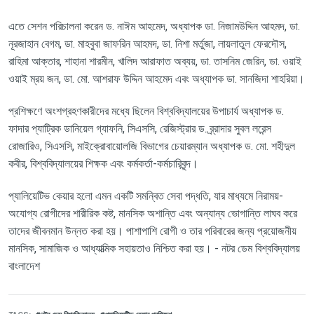
এতে
সেশন
পরিচালনা
করেন
ড
.
নাঈম
আহমেদ
,
অধ্যাপক
ডা
.
নিজামউদ্দিন
আহমদ
,
ডা
.
নূরজাহান
বেগম
,
ডা
.
মাহবুবা
জাফরিন
আহমদ
,
ডা
.
নিশা
মর্তুজা
,
লায়লাতুল
ফেরদৌস
,
রাহিমা
আক্তার
,
শাহানা
শারমীন
,
খালিদ
আরাফাত
অব্যয়
,
ডা
.
তাসনিম
জেরিন
,
ডা
.
ওয়াই
ওয়াই
ম্রয়
জন
,
ডা
.
মো
.
আশরাফ
উদ্দিন
আহমেদ
এবং
অধ্যাপক
ডা
.
সানজিদা
শাহরিয়া।
প্রশিক্ষণে
অংশগ্রহণকারীদের
মধ্যে
ছিলেন
বিশ্ববিদ্যালয়ের
উপাচার্য
অধ্যাপক
ড
.
ফাদার
প্যাট্রিক
ডানিয়েল
গ্যাফনি
,
সিএসসি
,
রেজিস্ট্রার
ড
.
ব্র্রাদার
সুবল
লরেন্স
রোজারিও
,
সিএসসি
,
মাইক্রোবায়োলজি
বিভাগের
চেয়ারম্যান
অধ্যাপক
ড
.
মো
.
শহীদুল
কবীর
,
বিশ্ববিদ্যালয়ের
শিক্ষক
এবং
কর্মকর্তা
-
কর্মচারিবৃন্দ।
প্যালিয়েটিভ
কেয়ার
হলো
এমন
একটি
সমন্বিত
সেবা
পদ্ধতি
,
যার
মাধ্যমে
নিরাময়
-
অযোগ্য
রোগীদের
শারীরিক
কষ্ট
,
মানসিক
অশান্তি
এবং
অন্যান্য
ভোগান্তি
লাঘব
করে
তাদের
জীবনমান
উন্নত
করা
হয়।
পাশাপাশি
রোগী
ও
তার
পরিবারের
জন্য
প্রয়োজনীয়
মানসিক
,
সামাজিক
ও
আধ্যাত্মিক
সহায়তাও
নিশ্চিত
করা
হয়।
-
নটর
ডেম
বিশ্ববিদ্যালয়
বাংলাদেশ