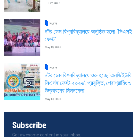
Jul 22, 2026
সংবাদ
নটর ডেম বিশ্ববিদ্যালয়ে অনুষ্ঠিত হলো “সিএসই
ফেস্ট”
May 19, 2026
সংবাদ
নটর ডেম বিশ্ববিদ্যালয়ে শুরু হচ্ছে ‘এনডিইউবি
সিএসই ফেস্ট-২০২৬’: প্রযুক্তি, প্রোগ্রামিং ও
উদ্ভাবনের মিলনমেলা
May 13, 2026
Subscribe
Get awesome content in your inbox.