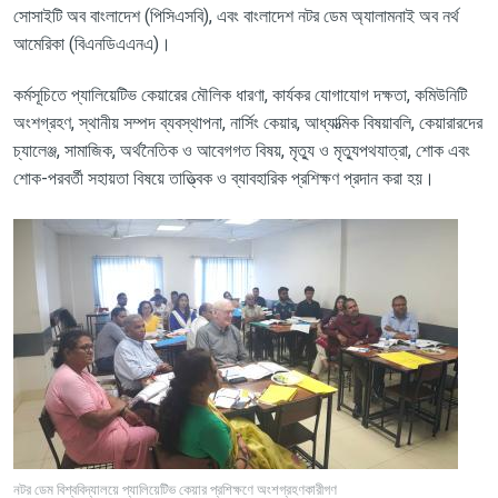
সোসাইটি
অব
বাংলাদেশ
(
পিসিএসবি
),
এবং
বাংলাদেশ
নটর
ডেম
অ্যালামনাই
অব
নর্থ
আমেরিকা
(
বিএনডিএএনএ
)
।
কর্মসূচিতে
প্যালিয়েটিভ
কেয়ারের
মৌলিক
ধারণা
,
কার্যকর
যোগাযোগ
দক্ষতা
,
কমিউনিটি
অংশগ্রহণ
,
স্থানীয়
সম্পদ
ব্যবস্থাপনা
,
নার্সিং
কেয়ার
,
আধ্যাত্মিক
বিষয়াবলি
,
কেয়ারারদের
চ্যালেঞ্জ
,
সামাজিক
,
অর্থনৈতিক
ও
আবেগগত
বিষয়
,
মৃত্যু
ও
মৃত্যুপথযাত্রা
,
শোক
এবং
শোক
-
পরবর্তী
সহায়তা
বিষয়ে
তাত্ত্বিক
ও
ব্যাবহারিক
প্রশিক্ষণ
প্রদান
করা
হয়।
নটর ডেম বিশ্ববিদ্যালয়ে প্যালিয়েটিভ কেয়ার প্রশিক্ষণে অংশগ্রহণকারীগণ