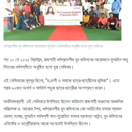
ধর্মপ্রদেশীয় যুব কমিশনের আয়োজনে মুশরইল ধর্মপল্লীতে অনুষ্ঠিত হলো যুবা সেমিনার
গত
১০
মে
২০২৫
খ্রিস্টাব্দ
,
রাজশাহী
ধর্মপ্রদেশীয়
যুব
কমিশনের
আয়োজনে
মুশরইল
সাধু
পিতরের
ধর্মপল্লীতে
অনুষ্ঠিত
হলো
যুবা
সেমিনার।
এই
সেমিনারের
মূলসুর
ছিলো
, “
মণ্ডলী
ও
সমাজে
ছাত্র
-
ছাত্রীদের
ভূমিকা
”
।
এতে
প্রায়
৬২জন
অনার্স
ও
মাস্টার্স
পড়ুয়া
ছাত্র
-
ছাত্রীরা
অংশগ্রহণ
করেন।
অর্ধদিবসব্যাপী
এই
সেমিনারে
উপস্থিত
ছিলেন
কারিতাস
রাজশাহী
অঞ্চলের
আঞ্চলিক
পরিচালক
ড
.
আরোক
টপ্য
,
ধর্মপ্রদেশীয়
যুব
কমিশনের
কো
-
অর্ডিনেটর
ফাদার
শ্যামল
জেমস্
গমেজ
,
মুশরইল
ধর্মপল্লী
পাল
-
পুরোহিত
ফাদার
প্রশান্ত
আইন্দ
,
যুব
কমিশনের
এনিমেটর
ও
ভলেন্টিয়ারসহ
আরো
অনেকেই
উপস্থিত
ছিলেন।