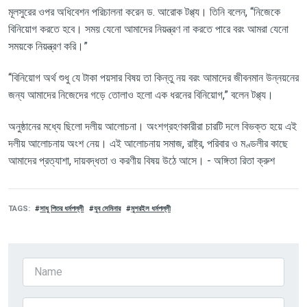
মূলসুরের
ওপর
অধিবেশন
পরিচালনা
করেন
ড
.
আরোক
টপ্প্য।
তিনি
বলেন
, “
নিজেকে
বিনিয়োগ
করতে
হবে।
সময়
যেনো
আমাদের
নিয়ন্ত্রণ
না
করতে
পারে
বরং
আমরা
যেনো
সময়কে
নিয়ন্ত্রণ
করি।
”
“
বিনিয়োগ
অর্থ
শুধু
যে
টাকা
পয়সার
বিষয়
তা
কিন্তু
নয়
বরং
আমাদের
জীবনমান
উন্নয়নের
জন্য
আমাদের
নিজেদের
গড়ে
তোলাও
হলো
এক
ধরনের
বিনিয়োগ
,”
বলেন
টপ্প্য।
অনুষ্ঠানের
মধ্যে
ছিলো
দলীয়
আলোচনা।
অংশগ্রহণকারীরা
চারটি
দলে
বিভক্ত
হয়ে
এই
দলীয়
আলোচনায়
অংশ
নেয়।
এই
আলোচনায়
সমাজ
,
রাষ্ট্র
,
পরিবার
ও
মণ্ডলীর
কাছে
আমাদের
প্রত্যাশা
,
দায়বদ্ধতা
ও
করণীয়
বিষয়
উঠে
আসে।
-
অঙ্গিতা
রিতা
ক্রুশ
TAGS
সাধু পিতর ধর্মপল্লী
যুব সেমিনার
মুশরইল ধর্মপল্লী