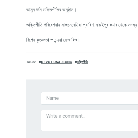
আসুন শুনি ভক্তিগীতির অনুষ্ঠান।
ভক্তিগীতি পরিবেশনায়
সাজনেবেড়িয়া প্যারিশ, বারুইপুর কয়ার থেকে
সদস্
বিশেষ কৃতজ্ঞতা –
চন্দনা রোজারিও।
TAGS
DEVOTIONALSONG
ভক্তিগীতি