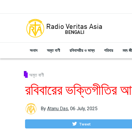
Skip to main content
সংবাদ
অমৃত বাণী
রবিবাসরীয় ও ভাষ্য
পরিবার
মহৎ জ
অমৃত বাণী
রবিবারের ভক্তিগীতির 
By
Atanu Das
,
06 July, 2025
Tweet