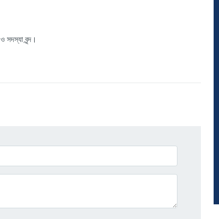
য
ও
সদস্যা
বৃন্দ।