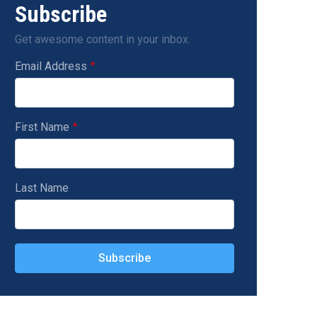
Subscribe
Get awesome content in your inbox.
Email Address
First Name
Last Name