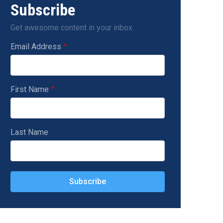
Subscribe
Get awesome content in your inbox.
Email Address
First Name
Last Name