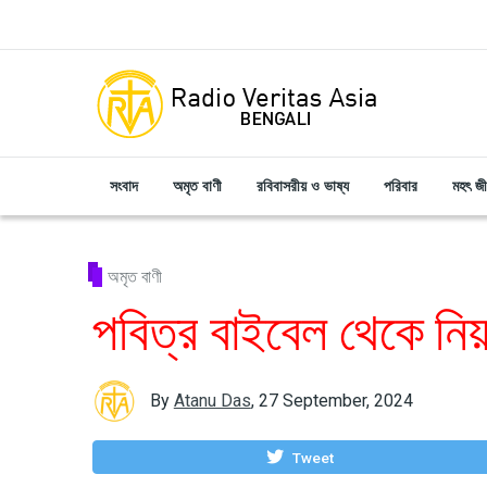
Skip to main content
সংবাদ
অমৃত বাণী
রবিবাসরীয় ও ভাষ্য
পরিবার
মহৎ জ
অমৃত বাণী
পবিত্র বাইবেল থেকে নি
By
Atanu Das
,
27 September, 2024
Tweet