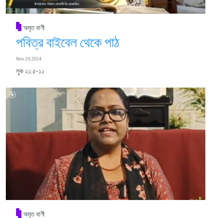
অমৃত বাণী
পবিত্র বাইবেল থেকে পাঠ
Nov 26, 2024
লুক ২১:৫-১১
অমৃত বাণী