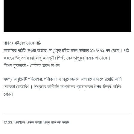
পবিত্র বাইবেল থেকে পাঠ
আজকের পাঠটি নেওয়া হয়েছে সাধু লুক রচিত মঙ্গল সমাচার ১:৬৭-৭৯ পদ থেকে। পাঠ
করছেন উত্তম সরদা, সাধু আন্তুনীর গির্জা, কেওড়াপুকুর, কলকাতা থেকে।
বিশেষ কৃতজ্ঞতা - যোসেফ তরুণ মাখাল
সমগ্র অনুষ্ঠানটি পরিবেশনা, পরিচালনা ও প্রযোজনায় আপনাদের সাথে রয়েছি আমি
তেরেজা রোজারিও। ঈশ্বরের আশীর্বাদ আপনাদের প্রত্যেকের উপর নিত্য বর্ষিত
হোক।
TAGS
বাইবেল
মঙ্গল সমাচার
লুক রচিত মঙ্গল সমাচার