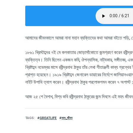
আমাদের জীবনকালে আমরা নানা মহান ব্যক্তিদের কথা আমরা বইতে পড়ি
, 
১৮৬১ খ্রিস্টাব্দের ৭ই মে কলকাতার জোড়াসাঁকোতে জন্মগ্রহণ করেন রবীন্দ্রন
ব্যক্তিত্ব। তিনি ছিলেন একজন কবি, ঔপন্যাসিক, নাট্যকার, সঙ্গীতজ্ঞ, এব
খ্রিষ্টাব্দে নভেম্বর মাসে রবীন্দ্রনাথ ঠাকুর তাঁর লেখা গীতাঞ্জলী কাব্য
প্রাপ্ত হয়েছেন। ১৯১৯ খ্রিষ্টাব্দে জেনারেল ডায়ারের নির্দেশে জালিয়ানওয়
নাইট উপাধি ত্যাগ করেন। রবীন্দ্রনাথ ঠাকুর পরলোকগমন করেন ৭ অগাস্ট ১৯৪
আজ ২৫ শে বৈশাখ,
বিশ্ব কবি রবীন্দ্রনাথ ঠাকুরের জন্ম দিবসে এই
মহৎ জীব
TAGS
GREATLIFE
মহৎ_জীবন