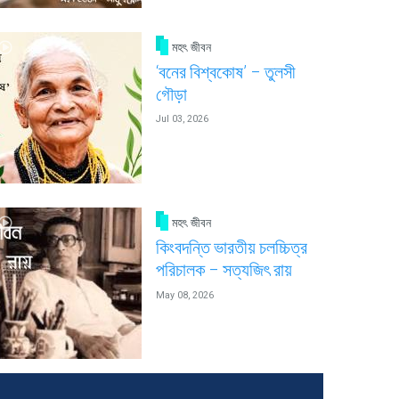
মহৎ জীবন
‘বনের বিশ্বকোষ’ – তুলসী
গৌড়া
Jul 03, 2026
মহৎ জীবন
কিংবদন্তি ভারতীয় চলচ্চিত্র
পরিচালক – সত্যজিৎ রায়
May 08, 2026