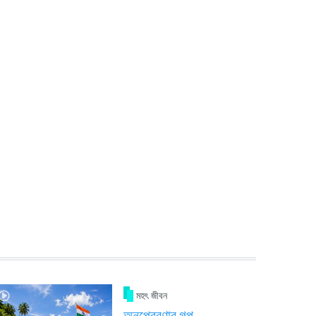
মহৎ জীবন
অনুপ্রেরণার গল্প