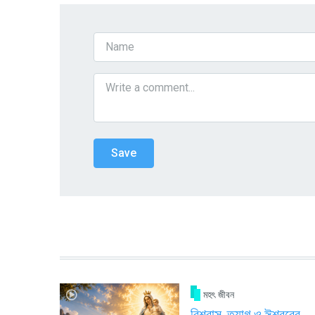
মহৎ জীবন
বিশ্বাস, ত্যাগ ও ঈশ্বরের