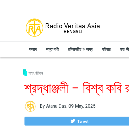
Skip to main content
সংবাদ
অমৃত বাণী
রবিবাসরীয় ও ভাষ্য
পরিবার
মহৎ জ
মহৎ জীবন
শ্রদ্ধাঞ্জলী – বিশ্ব কবি 
By
Atanu Das
,
09 May, 2025
Tweet