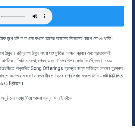
লোক মুখে শুনি বা কখনো কখনো তাদের আমাদের নিজেদের চোখে দেখেও থাকি
।
াথ ঠাকুর। রবীন্দ্রনাথ ঠাকুর বাংলা সংস্কৃতির একজন প্রধান এবং প্রভাবশালী
ং দার্শনিক।
তিনি মানবতা, প্রেম, এবং শান্তির উপর জোর দিয়েছিলেন।
১৯১৩
 গ্রন্থের ইংরেজিতে অনুবাদিত Song Offerings গ্রন্থের জন্য সাহিত্যে নোবেল পুরস্কার
ালাবাগে অসংখ্য সাধারণ ভারতবাসীর গণ হত্যার প্রতিবাদ স্বরূপ তিনি একটি চিঠি লিখে
১ খ্রিষ্টাব্দে।
ন অনুষ্ঠানের মধ্যে দিয়ে আমরা শ্রদ্ধা জানাই তাঁকে।