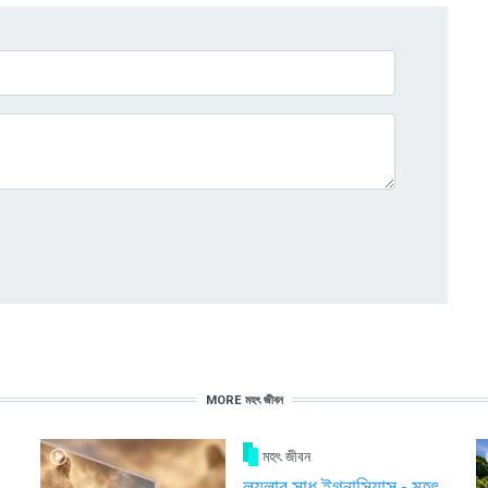
MORE মহৎ জীবন
মহৎ জীবন
লয়লার সাধু ইগ্নাসিয়াস - মহৎ