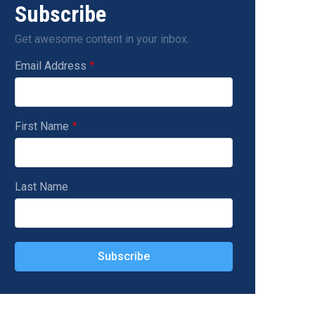
Subscribe
Get awesome content in your inbox.
Email Address
First Name
Last Name