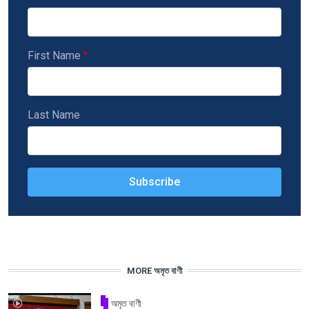
First Name
Last Name
MORE অমৃত বাণী
অমৃত বাণী