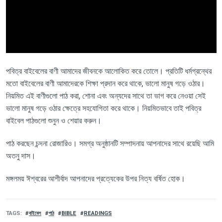
পবিত্র বাইবেলের বাণী আমাদের জীবনকে আলোকিত করে তোলে। প্রতিটি ধর্মগ্রন্থের
মতো বাইবেলের বাণী আমাদেরকে শিক্ষা প্রদান করে থাকে, ভালো মানুষ গড়ে ওঠার।
নিয়মিত এই বাণীগুলো পাঠ করা, শোনা এবং অন্যদের সাথে তা ভাগ করে নেওয়া সেই
ভালো মানুষ গড়ে ওঠার ক্ষেত্রে সহযোগিতা করে থাকে। নিয়মিতভাবে তাই পবিত্র
বাইবেল পাঠগুলো শুনুন ও শেয়ার করুন।
পাঠ
করছেন
চন্দনা রোজারিও
।
সমগ্র অনুষ্ঠানটি সম্পাদনায়
আপনাদের
সাথে
রয়েছি
আমি
অতনু
দাস।
মঙ্গলময়
ঈশ্বরের
আশীর্বাদ
আপনাদের
প্রত্যেকের
উপর
নিত্য
বর্ষিত
হোক।
TAGS
বাইবেল
পাঠ
BIBLE
READINGS