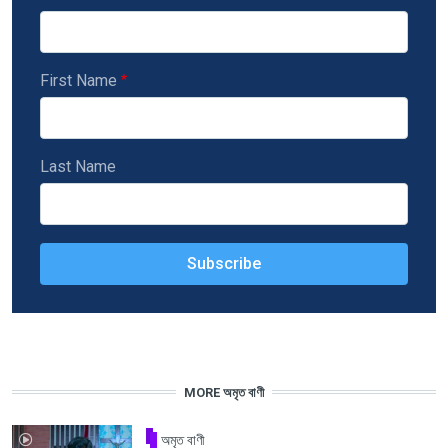
First Name
Last Name
MORE অমৃত বাণী
অমৃত বাণী