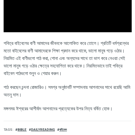
পবিত্র বাইবেলের বাণী আমাদের জীবনকে আলোকিত করে তোলে। প্রতিটি ধর্মগ্রন্থের
মতো বাইবেলের বাণী আমাদেরকে শিক্ষা প্রদান করে থাকে, ভালো মানুষ গড়ে ওঠার।
নিয়মিত এই বাণীগুলো পাঠ করা, শোনা এবং অন্যদের সাথে তা ভাগ করে নেওয়া সেই
ভালো মানুষ গড়ে ওঠার ক্ষেত্রে সহযোগিতা করে থাকে। নিয়মিতভাবে তাই পবিত্র
বাইবেল পাঠগুলো শুনুন ও শেয়ার করুন।
পাঠ
করছেন চন্দনা রোজারিও। সমগ্র অনুষ্ঠানটি সম্পাদনায়
আপনাদের
সাথে
রয়েছি
আমি
অতনু
দাস।
মঙ্গলময়
ঈশ্বরের
আশীর্বাদ
আপনাদের
প্রত্যেকের
উপর
নিত্য
বর্ষিত
হোক।
TAGS
BIBLE
DAILYREADING
বাইবেল