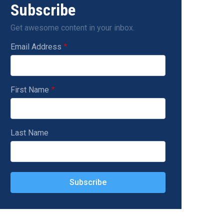
Subscribe
Get awesome content in your inbox.
Email Address
First Name
Last Name