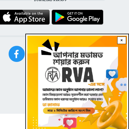
DOWNLOAD RVA APP
STAY CONNECTED WITH US!
×
FOOTER
Contact
|
Dark theme