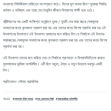
অন্যান্য লিটার্জিকাল দায়িত্বে অংশগ্রহণ করে। দিনের মূল ভাবনা ছিল—যুবকরা গির্জার
বর্তমান ও ভবিষ্যৎ এবং তারা যেন দৈনন্দিন জীবনে বিশ্বাসের সাক্ষী হয়ে ওঠে।
খ্রীষ্টযাগের পর একটি সংক্ষিপ্ত অনুষ্ঠানে যুবক / যুবতী দের সারা বছরে সেবামূলক
অবদানের জন্য কৃতজ্ঞতা প্রকাশ করা হয় এবং তাদের জন্য বিশেষ প্রার্থনা করা হয় এই
উদযাপনের উদযাপনে এই উদযাপন আমাদের মনে করিয়ে দিল যে গির্জাকে এই উদদের
সারাবছরের সেবামূলক অবদানের জন্য কৃতজ্ঞতা প্রকাশ করা হয় এবং তাদের জন্য বিশেষ
প্রার্থনা করা হয়।
এই উদযাপন তাদের মনে করিয়ে দেয় যে গির্জাকে প্রাণবন্ত ও বিশ্বাসভিত্তিক রাখতে
যুবসমাজের ভূমিকা অপরিসীম। এটি ছিল আনন্দ, ঐক্য ও নতুন উদ্যমে ভরপুর একটি
দিন।
প্রতিবেদন
-
সৌম্য প্রামানিক
TAGS
ন্যাশনাল ইউথ সানডে
সাধু যোসেফের গির্জা
সাজনাবেড়িয়া ধর্মপল্লীত