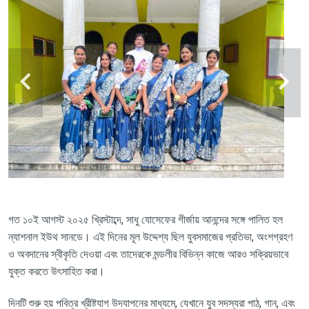
গত ১০ই আগস্ট ২০২৫ খ্রিস্টাব্দে, সাধু যোসেফের গীর্জায় আনন্দের সঙ্গে পালিত হল
ন্যাশনাল ইউথ সানডে। এই দিনের মূল উদ্দেশ্য ছিল যুবসমাজের প্রতিভা, অংশগ্রহণ
ও অবদানের স্বীকৃতি দেওয়া এবং তাদেরকে মন্ডলীর বিভিন্ন কাজে আরও সক্রিয়ভাবে
যুক্ত করতে উৎসাহিত করা।
দিনটি শুরু হয় পবিত্র খ্রীষ্টযাগ উদযাপনের মাধ্যমে, যেখানে যুব সদস্যরা পাঠ, গান, এবং