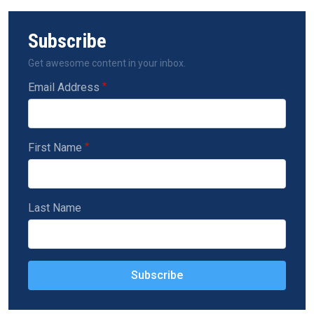
Subscribe
Get awesome content in your inbox.
Email Address
First Name
Last Name