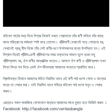
বাইবেল পাঠের মধ্য দিয়ে ঈশ্বর নিজেই ভক্ত শ্রোতাকে তাঁর বাণী শুনিয়ে তাঁর কাছে
মানব পরিত্রাণের মর্মকথা স্পষ্ট করে তোলেন। খ্রীষ্টবাণী যেখানেই পড়ে শোনানো হয়,
সেখানেই প্রভু যীশু নিজে তাঁর সেই বাণীর গুণে উপাসকদের মধ্যে উপস্থিত হন। এই
বিশ্বাস নিয়েই খ্রীষ্টমণ্ডলী খ্রীষ্টযাগের সময় ভক্তদের সামনে তুলে ধরেন শুধু
খ্ৰীষ্টপ্রসাদ নয়, ঐশ বাণীর আধ্যাত্মিক অন্নও। আসলে ঐশ বাণী ও খ্রীষ্টপ্রসাদ তখন
ভিন্ন ভিন্ন পথ দিয়ে একই ঐশ জীবনধারা আমাদের অন্তরে প্রবাহিত করে।
খ্রিস্টভক্ত হিসাবে আমাদের উচিত নিয়মিত ভাবে এই বাণী পাঠ গুলো শোনা ও অন্যের
মধ্যে তা শেয়ার করা। তাই নিয়মিত ভাবে পবিত্র বাইবেল পাঠ গুলো শুনুন ও শেয়ার
করুন।
এছাড়াও সকল সামাজিক যোগাযোগ মাধ্যমে আমাদের সাথে যুক্ত হতে ভিজিট করুন ।
Facebook: http://facebook.com/veritasbangla