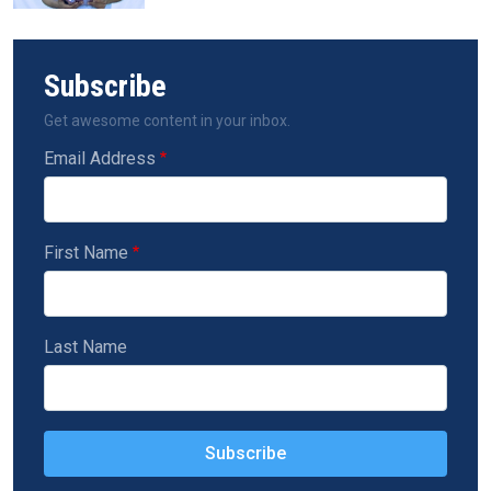
Subscribe
Get awesome content in your inbox.
Email Address
First Name
Last Name