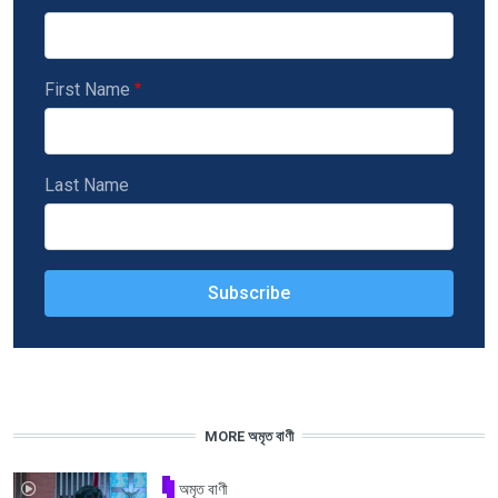
First Name
Last Name
MORE অমৃত বাণী
অমৃত বাণী