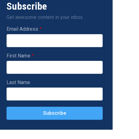
Subscribe
Get awesome content in your inbox.
Email Address
First Name
Last Name