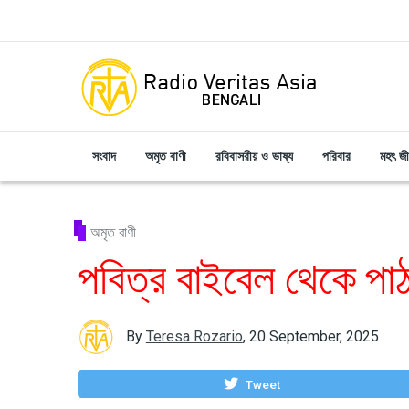
Skip to main content
সংবাদ
অমৃত বাণী
রবিবাসরীয় ও ভাষ্য
পরিবার
মহৎ জ
অমৃত বাণী
পবিত্র বাইবেল থেকে পা
By
Teresa Rozario
,
20 September, 2025
Tweet