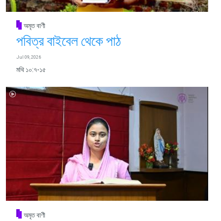
অমৃত বাণী
পবিত্র বাইবেল থেকে পাঠ
Jul 09, 2026
মথি ১০:৭-১৫
অমৃত বাণী