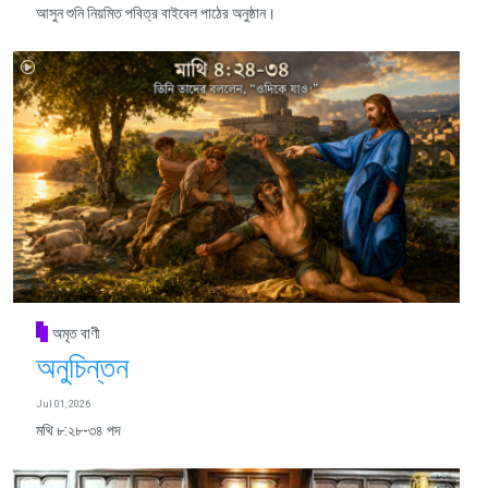
আসুন শুনি নিয়মিত পবিত্র বাইবেল পাঠের অনুষ্ঠান।
অমৃত বাণী
অনুচিন্তন
Jul 01, 2026
মথি ৮:২৮-৩৪ পদ