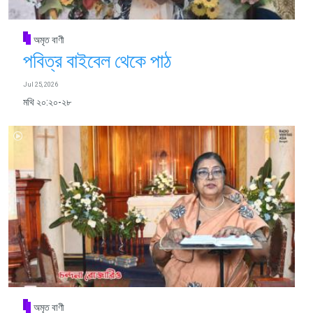
অমৃত বাণী
পবিত্র বাইবেল থেকে পাঠ
Jul 25, 2026
মথি ২০:২০-২৮
অমৃত বাণী