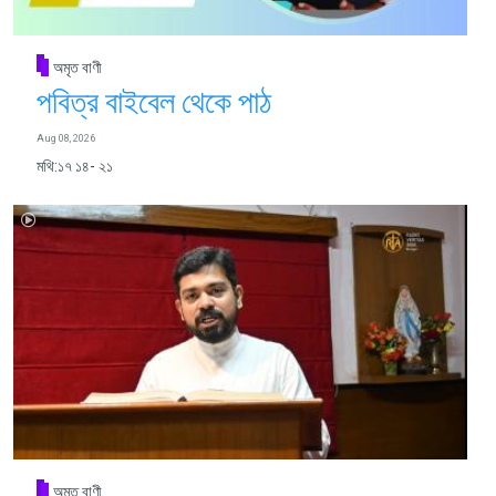
অমৃত বাণী
পবিত্র বাইবেল থেকে পাঠ
Aug 08, 2026
মথি:১৭ ১৪- ২১
অমৃত বাণী