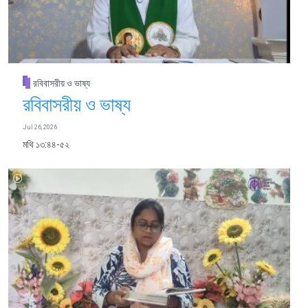
রবিবাসরীয় ও ভাষ্য
রবিবাসরীয় ও ভাষ্য
Jul 26, 2026
মথি ১৩:৪৪-৫২