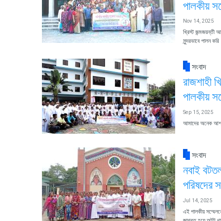
পালকীয় সম
Nov 14, 2025
খ্রিস্ট জন্মজয়ন্ত
সুন্দরভাবে পালন কর
সংবাদ
রাজশাহী খ্
পালকীয় সম
Sep 15, 2025
আমাদের অনেক আশা 
সংবাদ
নবাই বটতল
পরিষদের স
Jul 14, 2025
এই পালকীয় সম্মেলনে
জাগ্রত হয়ে অটুট থ