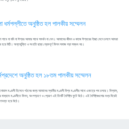
 ধর্মপল্লীতে অনুষ্ঠিত হল পালকীয় সম্মেলন
তা পাবে না যদি না ঈশ্বর আমার সাথে সমর্থন না দেন। আমাদের জীবন ও কাজে ঈশ্বরের ইচ্ছা মেনে চললে আমরা
ষ হয়ে উঠি। অন্তর্ভুক্তি ও সংহতি ছাড়া প্রেমপূর্ণ মিলন সমাজ গড়া সম্ভব নয়।
র্মপ্রদেশে অনুষ্ঠিত হল ১৮তম পালকীয় সম্মেলন
িনোডাল মণ্ডলী হিসেবে গঠনের জন্য আমাদের স্থানীয় মণ্ডলী বিশ্ব মণ্ডলীর সাথে একত্রে পথ চলছে। বিশ্বাস,
দানের মাধ্যমে মণ্ডলীতে মিলন, অংশগ্রহণ ও প্রেরণ এই তিনটি বৈশিষ্ট্য ফুটে উঠে। এই বৈশিষ্ট্যগুলোর মধ্য দিয়েই
্রাণবন্ত হয়ে উঠে।