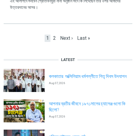
এই আলাপনে শুনবেন শ্রোতাবন্ধুরা নানা অনুষ্ঠান শুনে কি লিখেছেন তার ওপর আমাদের
উত্তরদানের আসর।
Pagination
Current page
Page
Next page
Last page
1
2
Next ›
Last »
LATEST
কলকাতার অক্সিলিয়াম ধর্মপল্লীতে পিতৃ দিবস উদযাপন
Aug 07, 2026
আপনার ব্রতীয় জীবনে ১৯৭১সালের চ্যালেঞ্জ গুলো কি
ছিলো?
Aug 07, 2026