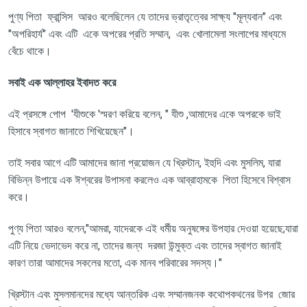
পুণ্য পিতা ফ্রান্সিস আরও বলেছিলেন যে তাদের ভ্রাতৃত্বের সাক্ষ্য "মূল্যবান" এবং
"অপরিহার্য" এবং এটি একে অপরের প্রতি সম্মান
,
এবং খোলামেলা সংলাপের মাধ্যমে
বেঁচে থাকে।
সবাই এক আল্লাহর ইবাদত করে
এই প্রসঙ্গে পোপ
'
যীশুকে
'
স্মরণ করিয়ে বলেন
, "
যীশু
,
আমাদের একে অপরকে ভাই
হিসাবে স্বাগত জানাতে শিখিয়েছেন"।
তাই সবার আগে এটি আমাদের জানা প্রয়োজন যে খ্রিস্টান
,
ইহুদি এবং মুসলিম
,
যারা
বিভিন্ন উপায়ে এক ঈশ্বরের উপাসনা করলেও এক আব্রাহামকে পিতা হিসেবে বিশ্বাস
করে।
পুণ্য পিতা আরও বলেন
,"
আমরা
,
যাদেরকে এই ধর্মীয় অনুষঙ্গের উপহার দেওয়া হয়েছে
;
যারা
এটি নিয়ে ভেদাভেদ করে না
,
তাদের জন্য দরজা উন্মুক্ত এবং তাদের স্বাগত জানাই
কারণ তারা আমাদের সকলের মতো
,
এক মানব পরিবারের সদস্য।"
খ্রিস্টান এবং মুসলমানদের মধ্যে আন্তরিক এবং সম্মানজনক কথোপকথনের উপর জোর