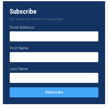
Subscribe
Get awesome content in your inbox.
Email Address
First Name
Last Name