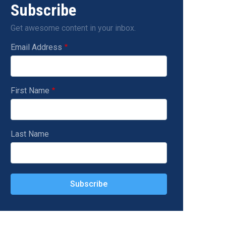
Subscribe
Get awesome content in your inbox.
Email Address
First Name
Last Name