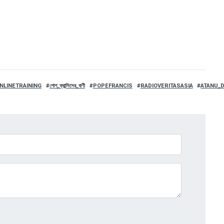
NLINETRAINING
পোপ_ফ্রান্সিসের_বাণী
POPEFRANCIS
RADIOVERITASASIA
ATANU_