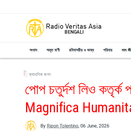
Skip to main content
সংবাদ
অমৃত বাণী
রবিবাসরীয় ও ভাষ্য
পরিবার
মহৎ জ
ক্যাথলিক জগৎ
পোপ চতুর্দশ লিও কতৃর্ক
Magnifica Humanit
By
Ripon Tolentino
,
06 June, 2026