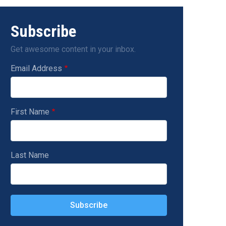
Subscribe
Get awesome content in your inbox.
Email Address
First Name
Last Name