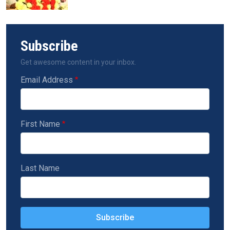
Subscribe
Get awesome content in your inbox.
Email Address
First Name
Last Name