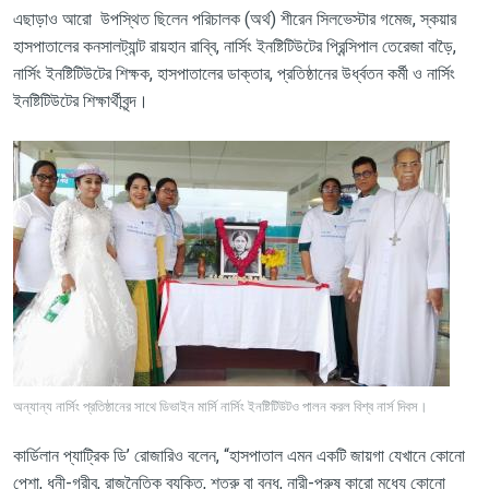
এছাড়াও
আরো
উপস্থিত
ছিলেন
পরিচালক
(
অর্থ
)
শীরেন
সিলভেস্টার
গমেজ
,
স্কয়ার
হাসপাতালের
কনসালট্যান্ট
রায়হান
রাব্বি
,
নার্সিং
ইনষ্টিটিউটের
প্রিন্সিপাল
তেরেজা
বাড়ৈ
,
নার্সিং
ইনষ্টিটিউটের
শিক্ষক
,
হাসপাতালের
ডাক্তার
,
প্রতিষ্ঠানের
উর্ধ্বতন
কর্মী
ও
নার্সিং
ইনষ্টিটিউটের
শিক্ষার্থীবৃন্দ।
অন্যান্য নার্সিং প্রতিষ্ঠানের সাথে ডিভাইন মার্সি নার্সিং ইনষ্টিটিউটও পালন করল বিশ্ব নার্স দিবস।
কার্ডিলান
প্যাট্রিক
ডি
’
রোজারিও
বলেন
, “
হাসপাতাল
এমন
একটি
জায়গা
যেখানে
কোনো
পেশা
,
ধনী
-
গরীব
,
রাজনৈতিক
ব্যক্তি
,
শত্রু
বা
বন্ধু
,
নারী
-
পুরুষ
কারো
মধ্যে
কোনো