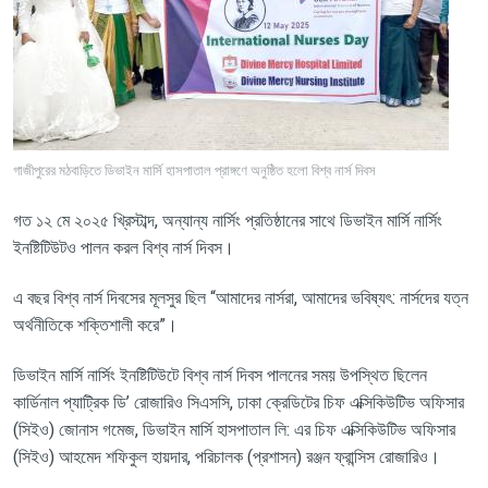
গাজীপুরের মঠবাড়িতে ডিভাইন মার্সি হাসপাতাল প্রাঙ্গণে অনুষ্ঠিত হলো বিশ্ব নার্স দিবস
গত ১২ মে ২০২৫ খ্রিস্টাব্দ, অন্যান্য
নার্সিং
প্রতিষ্ঠানের
সাথে
ডিভাইন
মার্সি
নার্সিং
ইনষ্টিটিউটও
পালন
করল
বিশ্ব
নার্স
দিবস।
এ
বছর
বিশ্ব
নার্স
দিবসের
মূলসুর
ছিল
“
আমাদের
নার্সরা
,
আমাদের
ভবিষ্যৎ
:
নার্সদের
যত্ন
অর্থনীতিকে
শক্তিশালী
করে
”
।
ডিভাইন
মার্সি
নার্সিং
ইনষ্টিটিউটে
বিশ্ব
নার্স
দিবস
পালনের
সময়
উপস্থিত
ছিলেন
কার্ডিনাল
প্যাট্রিক
ডি
’
রোজারিও
সিএসসি
,
ঢাকা
ক্রেডিটের
চিফ
এক্সিকিউটিভ
অফিসার
(
সিইও
)
জোনাস
গমেজ
,
ডিভাইন
মার্সি
হাসপাতাল
লি
:
এর
চিফ
এক্সিকিউটিভ
অফিসার
(
সিইও
)
আহমেদ
শফিকুল
হায়দার
,
পরিচালক
(
প্রশাসন
)
রঞ্জন
ফ্রান্সিস
রোজারিও।