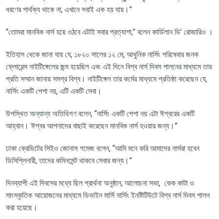
ধরণের
পার্থক্য
থাকে
না
,
এখানে
সবাই
এক
হয়
যায়।
”
“
তোমরা
মানবিক
নার্স
হয়ে
ওঠবে
এটাই
সবার
প্রত্যাশা
,”
বলেন
কার্ডিলান
ডি
’
রোজারিও
।
ইতিহাস
থেকে
জানা
যায়
যে
,
১৮২০
সালের
১২
মে
,
আধুনিক
নার্সিং
পরিষেবার
জনক
ফ্লোরেন্স
নাইটিঙ্গেলের
জন্ম
হয়েছিল
এবং
এই
দিনে
বিশ্ব
নার্স
দিবস
পালনের
মাধ্যমে
তার
প্রতি
সম্মান
জানায়
সমগ্র
বিশ্ব।
নাইটিঙ্গেল
তার
কর্মের
মাধ্যমে
প্রতিষ্ঠা
করেছেন
যে
,
নার্সিং
একটি
পেশা
নয়
,
এটি
একটি
সেবা।
উপস্থিত
অন্যান্য
অতিথিগণ
বলেন
, “
নার্সিং
একটি
পেশা
নয়
এটা
ঈশ্বরের
একটি
আহ্বান।
ঈশ্বর
আপনাদের
বাছাই
করেছেন
মানবিক
নার্স
হওয়ার
জন্য।
”
ঢাকা
ক্রেডিটের
সিইও
জোনাস
গমেজ
বলেন
, “
আমি
মনে
করি
আমাদের
নার্সরা
হবেন
ডিসিপ্লিনারী
,
তাদের
কমিনমেন্ট
থাকবে
সেবার
জন্য।
”
দিনব্যাপী
এই
দিবসের
মধ্যে
ছিল
প্রার্থনা
অনুষ্ঠান
,
আলোচনা
সভা
,
কেক
কাটা
ও
সাংস্কৃতিক
আয়োজনের
মাধ্যমে
ডিভাইন
মার্সি
নার্সিং
ইনষ্টিটিউটে
বিশ্ব
নার্স
দিবস
পালন
করা
হয়েছে।