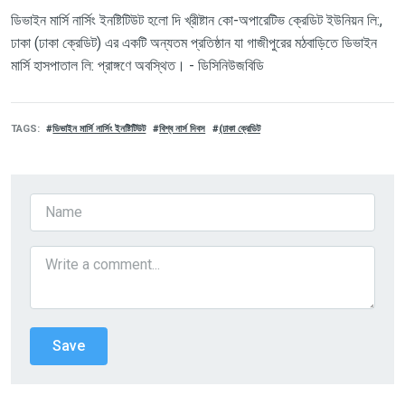
ডিভাইন
মার্সি
নার্সিং
ইনষ্টিটিউট
হলো
দি
খ্রীষ্টান
কো
-
অপারেটিভ
ক্রেডিট
ইউনিয়ন
লি
:,
ঢাকা
(
ঢাকা
ক্রেডিট
)
এর
একটি
অন্যতম
প্রতিষ্ঠান
যা
গাজীপুরের
মঠবাড়িতে
ডিভাইন
মার্সি
হাসপাতাল
লি
:
প্রাঙ্গণে
অবস্থিত।
-
ডিসিনিউজবিডি
TAGS
ডিভাইন মার্সি নার্সিং ইনষ্টিটিউট
বিশ্ব নার্স দিবস
(ঢাকা ক্রেডিট