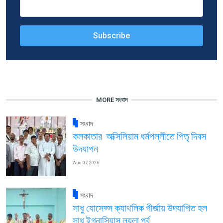
MORE সংবাদ
সংবাদ
কলকাতার অক্সিলিয়াম ধর্মপল্লীতে পিতৃ দিবস
উদযাপন
Aug 07, 2026
সংবাদ
সাধু যোসেফ্স ক্যাথলিক গীর্জায় উদযাপিত হল
সাধু ইগ্নাসিয়াস লয়লা পর্ব