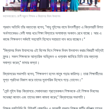
মহাসমারোহে বোর্ণী স্কুলে শিক্ষক ও বিদ্যালয় দিবস উদযাপন
প্রধান অতিথি তাঁর বক্তব্যে বলেন
, “
সাধু লুইসের নামে উৎসর্গীকৃত এ বিদ্যলয়টি বিগত
অর্ধশতকেরও বেশী সময় ধরে শিক্ষা বিস্তারে অসামান্য অবদান রেখে যাচ্ছে। আর এ
কাজে শিক্ষকগণ সর্বদাই সহযোগি হিসেবে সহায়তা দান করে যাচ্ছেন।”
“
বিদ্যালয় দিবস উযাপনের এই বিশেষ দিনে শিক্ষক দিবস উদযাপন করার বিষয়টি সত্যিই
সুন্দর। সকল শিক্ষককে আন্তরিক অভিনন্দন ও ধন্যবাদ জানিয়ে তিনি তার বক্তব্য
সমাপ্ত করেন
,”
ফাদার কস্তা।
বিদ্যালয়ের সভাপতি বলেন
, “
শিক্ষকগণ হলেন মানুষ গড়ার কারিগড়। তারা শিক্ষার্থীদের
সুপ্ত প্রতিভা বিকাশ করে তাদের সুনাগরিক হিসেবে গড়ে তোলেন।”
“
সেন্ট লুইস উচ্চ বিদ্যালয়ে সেবাদানরত প্রত্যেকজন শিক্ষককে এই শিক্ষক দিবসের
শুভেচ্ছা জানান এবং তাদের মঙ্গল কামনা করেন
,”
বিদ্যালয়ের সভাপতি।
শিক্ষক প্রতিনিধি মি. হিউবার্ট রোজারিও ও সহকারী প্রধান শিক্ষক মার্টিন রড্রিক্স তাদের