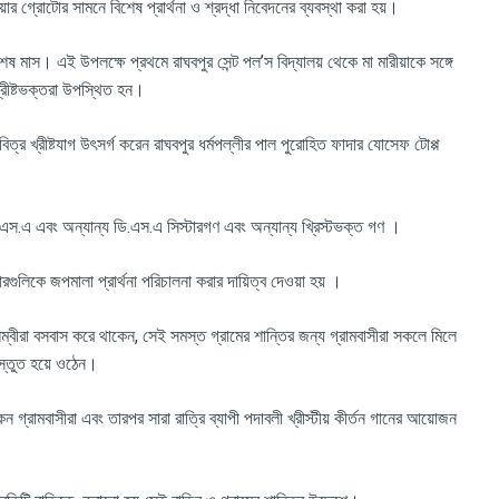
়ার গ্রোটোর সামনে বিশেষ প্রার্থনা ও শ্রদ্ধা নিবেদনের ব্যবস্থা করা হয়।
িশেষ মাস। এই উপলক্ষে প্রথমে রাঘবপুর সেন্ট পল’স বিদ্যালয় থেকে মা মারীয়াকে সঙ্গে
খ্রীষ্টভক্তরা উপস্থিত হন।
বিত্র খ্রীষ্টযাগ উৎসর্গ করেন রাঘবপুর ধর্মপল্লীর পাল পুরোহিত ফাদার যোসেফ টোপ্প
ডি.এস.এ এবং অন্যান্য ডি.এস.এ সিস্টারগণ এবং অন্যান্য খ্রিস্টভক্ত গণ ।
ারগুলিকে জপমালা প্রার্থনা পরিচালনা করার দায়িত্ব দেওয়া হয় ।
্মালম্বীরা বসবাস করে থাকেন, সেই সমস্ত গ্রামের শান্তির জন্য গ্রামবাসীরা সকলে মিলে
্রস্তুত হয়ে ওঠেন।
কেন গ্রামবাসীরা এবং তারপর সারা রাত্রি ব্যাপী পদাবলী খ্রীস্টীয় কীর্তন গানের আয়োজন