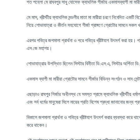
গত পহেলা মে রাঘবপুর সাধু যোসেফ ক্যাথলিক গীর্জায় একমাসব্যাপী মা মারীয
মে মাস, খ্রীস্টীয় ক্যাথলিক মন্ডলীর মাতা মা মারীয়া চরণে নিবেদিত একটি ব
নিয়ে শোভাযাত্রা ও কীর্তন সহযোগে গীর্জা প্রাঙ্গণে গ্রোটোর সামনে সকল 
এরপর পবিত্র জপমালা প্রার্থনা ও পরে পবিত্র খ্রীষ্টযাগ উৎসর্গ করা হয়। প
এস.জে মহাশয়।
শোভাযাত্রায় উপস্থিত ছিলেন সিস্টার বিনীতা ডি.এস.এ, সিস্টার অর্পিতা 
একমাস ব্যাপী মা মারীয়া গ্রোটোর সামনে গীর্জার বিভিন্ন সংগঠন ও সাব সেন্ট
এছাড়াও রাঘপুর গির্জার অধীনস্থ যে সমস্ত গ্রামে ক্যাথলিক খ্রীস্টীয় ধর
এবং সর্ব ধর্মের মানুষেরা মিলে মায়ের প্রতি বিশেষ শ্রদ্ধা জানানোর জন্য প
বিকালে জপমালা প্রার্থনা ও পবিত্র খ্রীষ্টযাগ উৎসর্গ করার ব্যবস্থা করে থা
করে থাকেন।