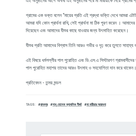
এই অনুষ্ঠানের আগে অথবা এই অনুষ্ঠানের পরে মা মারীয়াকে নিয়ে গ্রামের প
গ্রামের এক ভক্ত বলেন “মায়ের প্রতি এই শ্রদ্ধা ভক্তি দেখে আমরা এটাই উপ
আমরা যদি কোন প্রার্থনা রাখি, সেই প্রার্থনা মা ঠিক পূরণ করেন । আমাদের এ
দিয়েছেন এবং আমাদের যীশুর কাছে যাওয়ার জন্য উৎসাহিত করেছেন
।
যীশুর প্রতি আমাদের বিশ্বাস তিনি আরও গভীর ও দৃঢ় করে তুলতে সাহায্য
এই বিষয়ে ধর্মপল্লীর পাল পুরোহিত এবং ডি.এস.এ সিস্টারগণ গ্রামবাসীদের
পাল পুরোহিত মহাশয় তাদের আরও উৎসাহ ও সহযোগিতা দান করে থাকেন
প্রতিবেদন - তন্ময় মন্ডল
TAGS
রাঘবপুর
সাধু যোসেফ ক্যাথলিক গীর্জা
মা মারীয়ার আরাধনা