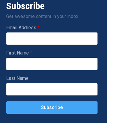
Subscribe
Get awesome content in your inbox.
Email Address
First Name
Last Name