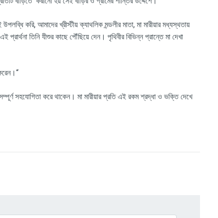
্রতিটি বাড়িতে করানো হয় সেই বাড়ির ও গ্রামের শান্তির উদ্দেশে।
লব্ধি করি, আমাদের খ্রীস্টীয় ক্যাথলিক মন্ডলীর মাতা, মা মারীয়ার মধ্যস্থতায়
ই প্রার্থনা তিনি যীশুর কাছে পৌঁছিয়ে দেন। পৃথিবীর বিভিন্ন প্রান্তে মা দেখা
 করেন
।
“
 সম্পূর্ণ সহযোগিতা করে থাকেন। মা মারীয়ার প্রতি এই রকম শ্রদ্ধা ও ভক্তি দেখে
।