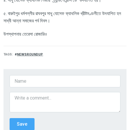
৪. সাধু যোসেফ ক্যাথলিক গির্জায় "গ্র্যান্ডপেরেন্টস ডে" উদযাপিত হয়।
৫. বারুইপুর ধর্মপল্লীর রাঘবপুর সাধু যোসেফ ক্যাথলিক খ্রীষ্টমণ্ডলীতে উদযাপিত হল
সাধ্বী আন্না সমাজের পর্ব দিবস।
উপস্থাপনায় তেরেসা রোজারিও
TAGS
NEWSROUNDUP