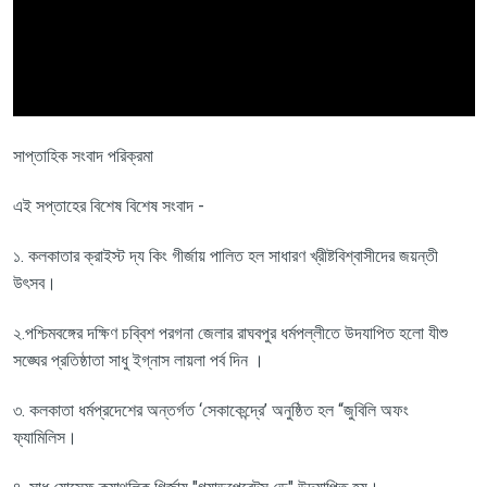
সাপ্তাহিক সংবাদ পরিক্রমা
এই সপ্তাহের বিশেষ বিশেষ সংবাদ -
১. কলকাতার ক্রাইস্ট দ্য কিং গীর্জায় পালিত হল সাধারণ খ্রীষ্টবিশ্বাসীদের জয়ন্তী
উৎসব।
২.পশ্চিমবঙ্গের দক্ষিণ চব্বিশ পরগনা জেলার রাঘবপুর ধর্মপল্লীতে উদযাপিত হলো যীশু
সঙ্ঘের প্রতিষ্ঠাতা সাধু ইগ্নাস লায়লা পর্ব দিন ।
৩. কলকাতা ধর্মপ্রদেশের অন্তর্গত ‘সেকাকেন্দ্রে’ অনুষ্ঠিত হল “জুবিলি অফং
ফ্যামিলিস।