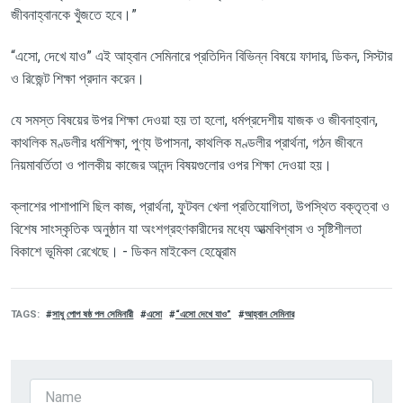
জীবনাহ্বানকে খুঁজতে হবে।”
“
এসো
,
দেখে যাও” এই আহ্বান সেমিনারে প্রতিদিন বিভিন্ন বিষয়ে ফাদার
,
ডিকন
,
সিস্টার
ও রিজেন্ট শিক্ষা প্রদান করেন।
যে সমস্ত বিষয়ের উপর শিক্ষা দেওয়া হয় তা হলো
,
ধর্মপ্রদেশীয় যাজক ও জীবনাহ্বান
,
কাথলিক মণ্ডলীর ধর্মশিক্ষা
,
পুণ্য উপাসনা
,
কাথলিক মণ্ডলীর প্রার্থনা
,
গঠন জীবনে
নিয়মাবর্তিতা ও পালকীয় কাজের আনন্দ বিষয়গুলোর ওপর শিক্ষা দেওয়া হয়।
ক্লাশের পাশাপাশি ছিল কাজ
,
প্রার্থনা
,
ফুটবল খেলা প্রতিযোগিতা
,
উপস্থিত বক্তৃত্বা ও
বিশেষ সাংস্কৃতিক অনুষ্ঠান যা অংশগ্রহণকারীদের মধ্যে আত্মবিশ্বাস ও সৃষ্টিশীলতা
বিকাশে ভূমিকা রেখেছে। - ডিকন মাইকেল হেম্ব্রোম
TAGS
সাধু পোপ ষষ্ঠ পল সেমিনারী
এসো
“এসো দেখে যাও”
আহ্বান সেমিনার