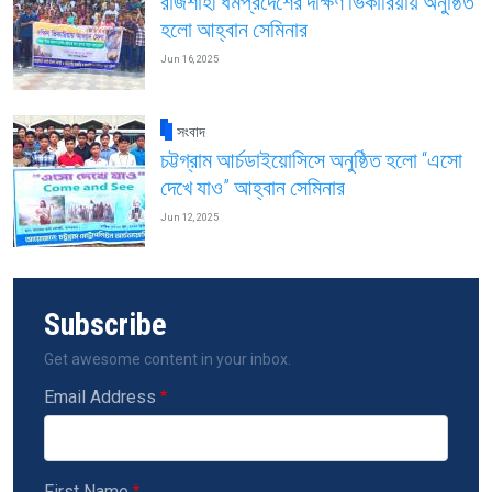
রাজশাহী ধর্মপ্রদেশের দক্ষিণ ভিকারিয়ায় অনুষ্ঠিত
হলো আহ্বান সেমিনার
Jun 16, 2025
সংবাদ
চট্টগ্রাম আর্চডাইয়োসিসে অনুষ্ঠিত হলো “এসো
দেখে যাও” আহ্বান সেমিনার
Jun 12, 2025
Subscribe
Get awesome content in your inbox.
Email Address
First Name