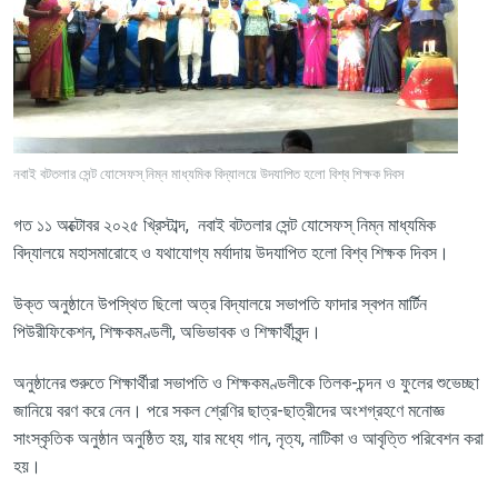
নবাই বটতলার সেন্ট যোসেফস্ নিম্ন মাধ্যমিক বিদ্যালয়ে উদযাপিত হলো বিশ্ব শিক্ষক দিবস
গত
১১
অক্টোবর
২০২৫
খ্রিস্টাব্দ
,
নবাই
বটতলার
সেন্ট
যোসেফস্
নিম্ন
মাধ্যমিক
বিদ্যালয়ে
মহাসমারোহে
ও
যথাযোগ্য
মর্যাদায়
উদযাপিত
হলো
বিশ্ব
শিক্ষক
দিবস।
উক্ত
অনুষ্ঠানে
উপস্থিত
ছিলো
অত্র
বিদ্যালয়ে
সভাপতি
ফাদার
স্বপন
মার্টিন
পিউরীফিকেশন
,
শিক্ষকমণ্ডলী
,
অভিভাবক
ও
শিক্ষার্থীবৃন্দ।
অনুষ্ঠানের
শুরুতে
শিক্ষার্থীরা
সভাপতি
ও
শিক্ষকমণ্ডলীকে
তিলক
-
চন্দন
ও
ফুলের
শুভেচ্ছা
জানিয়ে
বরণ
করে
নেন।
পরে
সকল
শ্রেণির
ছাত্র
-
ছাত্রীদের
অংশগ্রহণে
মনোজ্ঞ
সাংস্কৃতিক
অনুষ্ঠান
অনুষ্ঠিত
হয়
,
যার
মধ্যে
গান
,
নৃত্য
,
নাটিকা
ও
আবৃত্তি
পরিবেশন
করা
হয়।