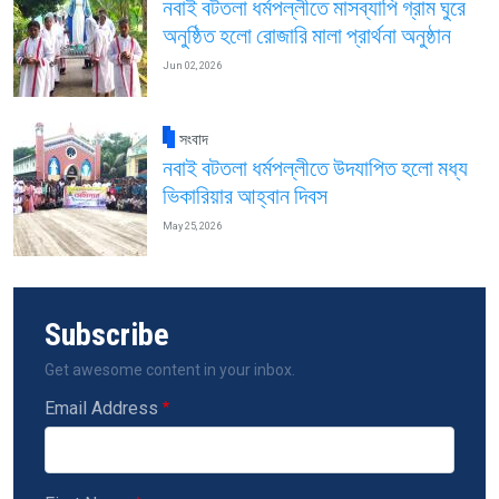
নবাই বটতলা ধর্মপল্লীতে মাসব্যাপি গ্রাম ঘুরে
অনুষ্ঠিত হলো রোজারি মালা প্রার্থনা অনুষ্ঠান
Jun 02, 2026
সংবাদ
নবাই বটতলা ধর্মপল্লীতে উদযাপিত হলো মধ্য
ভিকারিয়ার আহ্বান দিবস
May 25, 2026
Subscribe
Get awesome content in your inbox.
Email Address