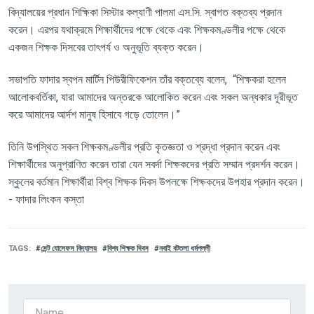
বিদ্যালয়ের
প্রধান
শিক্ষিকা
সিস্টার
কল্যাণী
পালমা
এস
.
সি
.
স্বাগত
বক্তব্য
প্রদান
করেন।
এরপর
যথাক্রমে
শিক্ষার্থীদের
পক্ষে
থেকে
এবং
শিক্ষকমণ্ডলীর
পক্ষে
থেকে
একজন
শিক্ষক
দিসবের
তাৎপর্য
ও
অনুভূতি
ব্যক্ত
করেন।
সভাপতি
ফাদার
স্বপন
মার্টিন
পিউরীফিকেশন
তাঁর
বক্তব্যে
বলেন
, “
শিক্ষকরা
হলেন
আলোকবর্তিকা
,
যারা
আমাদের
অন্তরকে
আলোকিত
করেন
এবং
সকল
অন্ধকার
দূরীভূত
করে
আমাদের
আর্দশ
মানুষ
হিসাবে
গড়ে
তোলেন।
”
তিনি
উপস্থিত
সকল
শিক্ষকমণ্ডলীর
প্রতি
কৃতজ্ঞতা
ও
শ্রদ্ধা
প্রদান
করেন
এবং
শিক্ষার্থীদের
অনুপ্রাণিত
করেন
তারা
যেন
সবর্দা
শিক্ষকদের
প্রতি
সম্মান
প্রদর্শন
করেন।
স্কুলের
বর্তমান
শিক্ষার্থীরা
বিশ্ব
শিক্ষক
দিবস
উপলক্ষে
শিক্ষকদের
উপহার
প্রদান
করেন।
-
ফাদার
লিংকন
কস্তা
TAGS
সেন্ট যোসেফস বিদ্যালয়
বিশ্ব শিক্ষক দিবস
নবাই বটতলা ধর্মপল্লী