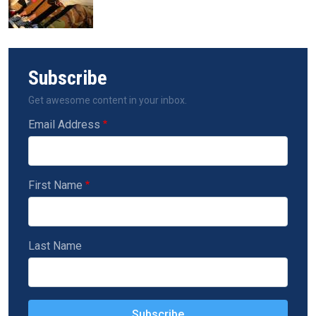
Subscribe
Get awesome content in your inbox.
Email Address
First Name
Last Name