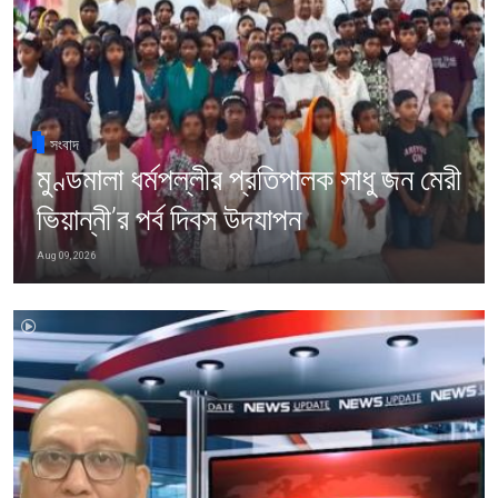
সংবাদ
মুণ্ডমালা ধর্মপল্লীর প্রতিপালক সাধু জন মেরী
ভিয়ান্নী’র পর্ব দিবস উদযাপন
Aug 09, 2026