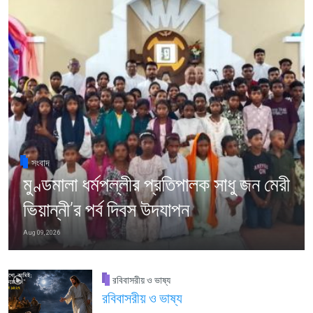
সংবাদ
মুণ্ডমালা ধর্মপল্লীর প্রতিপালক সাধু জন মেরী
ভিয়ান্নী’র পর্ব দিবস উদযাপন
Aug 09, 2026
রবিবাসরীয় ও ভাষ্য
রবিবাসরীয় ও ভাষ্য