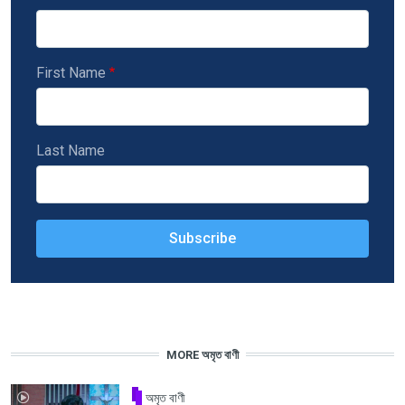
First Name
Last Name
MORE অমৃত বাণী
অমৃত বাণী