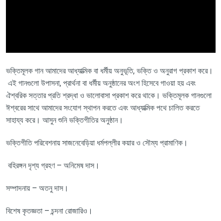
ভক্তিমূলক গান আমাদের
আধ্যাত্মিক বা ধর্মীয় অনুভূতি
,
ভক্তি ও অনুরাগ প্রকাশ করে।
এই গান
গুলো
উপাসনা
,
প্রার্থনা বা ধর্মীয় অনুষ্ঠানের অংশ হিসেবে গাওয়া হয় এবং
ঐশ্বরিক সত্তার প্রতি শ্রদ্ধা ও ভালোবাসা প্রকাশ করে
থাকে
।
ভক্তিমূলক গান
গুলো
ঈশ্বরের সাথে
আমাদের
সংযোগ স্থাপন করতে এবং আধ্যাত্মিক পথে চালিত করতে
সাহায্য করে।
আসুন শুনি ভক্তিগীতির অনুষ্ঠান।
ভক্তিগীতি পরিবেশনায়
সাজনেবেড়িয়া ধর্মপল্লীর
কয়ার
ও সৌম্য প্রামাণিক
।
বহিরঙ্গন দৃশ্য গ্রহণ – অনিমেষ দাস।
সম্পাদনায় – অতনু দাস।
বিশেষ কৃতজ্ঞতা –
চন্দনা রোজারিও।