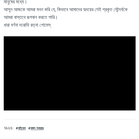
মানুষের মধ্যে।
আসুন আজকে আমরা মনন করি যে, কিভাবে আমাদের হৃদয়ের সেই প্রকৃত সৌন্দর্যকে
আমরা বাস্তবে রূপবান করতে পারি।
ধারা বর্ণনা দরোথি রত্না গোমেস্
TAGS
বাইবেল
মঙ্গল সমাচার