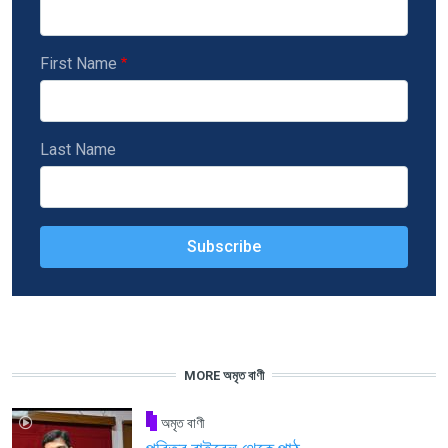
First Name
Last Name
MORE অমৃত বাণী
অমৃত বাণী