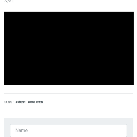
হোক।
TAGS
বাইবেল
মঙ্গল সমাচার