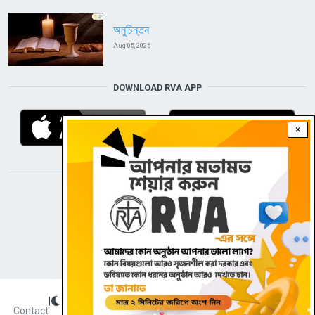
অনুচিন্তন
Aug 05, 2026
DOWNLOAD RVA APP
×
STAY CONNECTED WITH US!
|
Dark theme
FOOTER
Contact