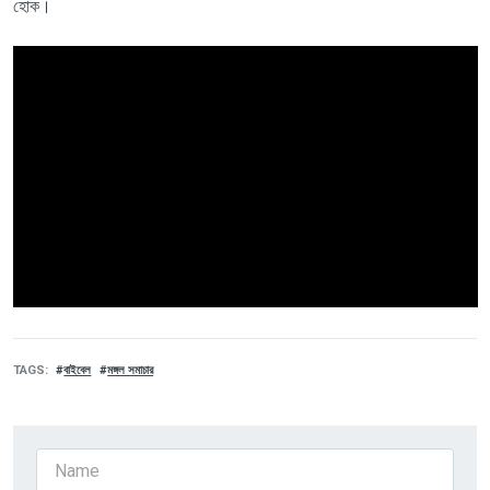
হোক।
TAGS
বাইবেল
মঙ্গল সমাচার